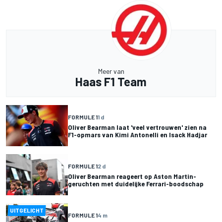
Meer van
Haas F1 Team
FORMULE 1
1 d
Oliver Bearman laat 'veel vertrouwen' zien na
F1-opmars van Kimi Antonelli en Isack Hadjar
FORMULE 1
2 d
Oliver Bearman reageert op Aston Martin-
geruchten met duidelijke Ferrari-boodschap
UITGELICHT
FORMULE 1
4 m