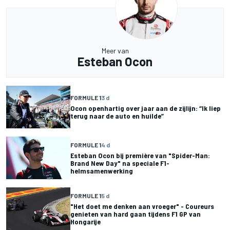
Meer van
Esteban Ocon
FORMULE 1
3 d
Ocon openhartig over jaar aan de zijlijn: “Ik liep
terug naar de auto en huilde”
FORMULE 1
4 d
Esteban Ocon bij première van "Spider-Man:
Brand New Day" na speciale F1-
helmsamenwerking
FORMULE 1
5 d
"Het doet me denken aan vroeger" - Coureurs
genieten van hard gaan tijdens F1 GP van
Hongarije