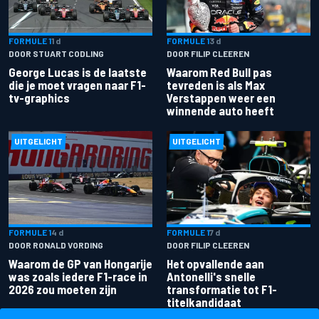
FORMULE 1
1 d
FORMULE 1
3 d
DOOR STUART CODLING
DOOR FILIP CLEEREN
George Lucas is de laatste
Waarom Red Bull pas
die je moet vragen naar F1-
tevreden is als Max
tv-graphics
Verstappen weer een
winnende auto heeft
UITGELICHT
UITGELICHT
FORMULE 1
4 d
FORMULE 1
7 d
DOOR RONALD VORDING
DOOR FILIP CLEEREN
Waarom de GP van Hongarije
Het opvallende aan
was zoals iedere F1-race in
Antonelli's snelle
2026 zou moeten zijn
transformatie tot F1-
titelkandidaat