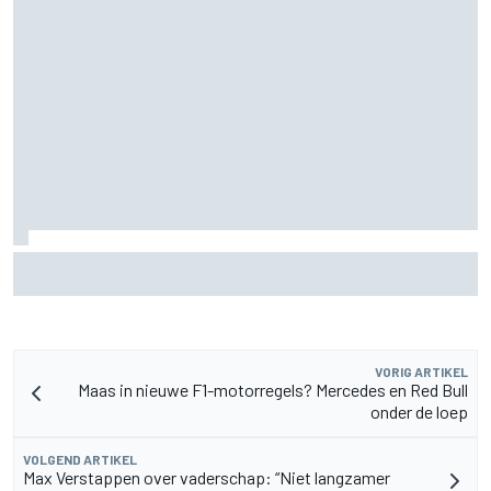
De nieuwigheid van Cadillac is eraf, maar dat is juist een
compliment
VORIG ARTIKEL
Maas in nieuwe F1-motorregels? Mercedes en Red Bull
onder de loep
VOLGEND ARTIKEL
Max Verstappen over vaderschap: “Niet langzamer