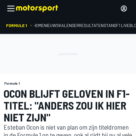
FORMULE 1
HOME
NIEUWS
KALENDER
RESULTATEN
STAND
F1 LIVEBL
Formule 1
OCON BLIJFT GELOVEN IN F1-
TITEL: "ANDERS ZOU IK HIER
NIET ZIJN"
Esteban Ocon is niet van plan om zijn titeldromen
in de Formule 1 op te geven, ook al rijdt hij nu al vele