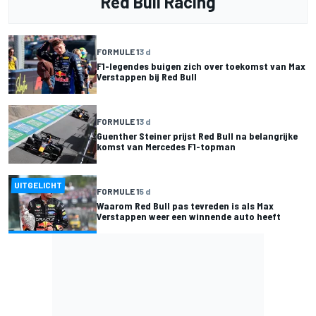
Red Bull Racing
FORMULE 1
3 d
F1-legendes buigen zich over toekomst van Max
Verstappen bij Red Bull
FORMULE 1
3 d
Guenther Steiner prijst Red Bull na belangrijke
komst van Mercedes F1-topman
UITGELICHT
FORMULE 1
5 d
Waarom Red Bull pas tevreden is als Max
Verstappen weer een winnende auto heeft