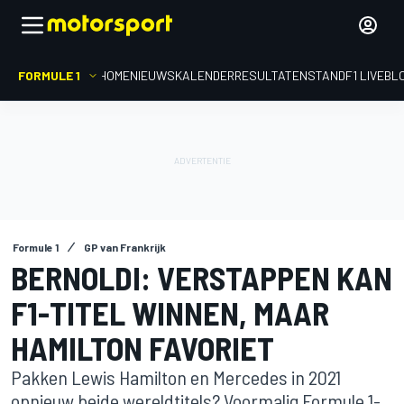
FORMULE 1
HOME
NIEUWS
KALENDER
RESULTATEN
STAND
F1 LIVEBL
Formule 1
GP van Frankrijk
BERNOLDI: VERSTAPPEN KAN
F1-TITEL WINNEN, MAAR
HAMILTON FAVORIET
Pakken Lewis Hamilton en Mercedes in 2021
opnieuw beide wereldtitels? Voormalig Formule 1-