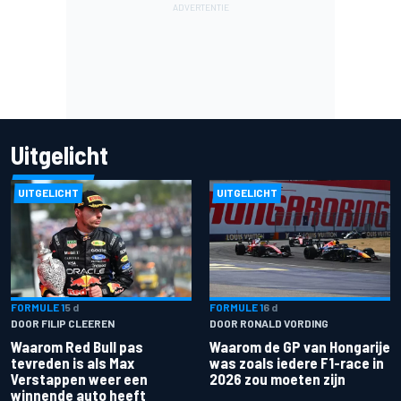
Uitgelicht
UITGELICHT
UITGELICHT
FORMULE 1
5 d
FORMULE 1
6 d
DOOR FILIP CLEEREN
DOOR RONALD VORDING
Waarom Red Bull pas
Waarom de GP van Hongarije
tevreden is als Max
was zoals iedere F1-race in
Verstappen weer een
2026 zou moeten zijn
winnende auto heeft