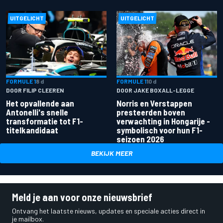
UITGELICHT
UITGELICHT
FORMULE 1
8 d
FORMULE 1
10 d
DOOR FILIP CLEEREN
DOOR JAKE BOXALL-LEGGE
Het opvallende aan
Norris en Verstappen
Antonelli's snelle
presteerden boven
transformatie tot F1-
verwachting in Hongarije -
titelkandidaat
symbolisch voor hun F1-
seizoen 2026
BEKIJK MEER
Meld je aan voor onze nieuwsbrief
Ontvang het laatste nieuws, updates en speciale acties direct in
je mailbox.