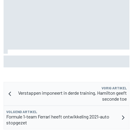
Waarom Aston Martin aantrekkelijker is op de F1-
rijdersmarkt dan dat het lijkt
VORIG ARTIKEL
Verstappen imponeert in derde training, Hamilton geeft
seconde toe
VOLGEND ARTIKEL
Formule 1-team Ferrari heeft ontwikkeling 2021-auto
stopgezet