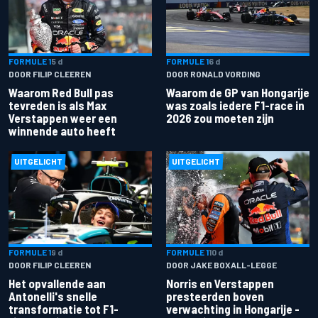
FORMULE 1
5 d
FORMULE 1
6 d
DOOR FILIP CLEEREN
DOOR RONALD VORDING
Waarom Red Bull pas
Waarom de GP van Hongarije
tevreden is als Max
was zoals iedere F1-race in
Verstappen weer een
2026 zou moeten zijn
winnende auto heeft
UITGELICHT
UITGELICHT
FORMULE 1
9 d
FORMULE 1
10 d
DOOR FILIP CLEEREN
DOOR JAKE BOXALL-LEGGE
Het opvallende aan
Norris en Verstappen
Antonelli's snelle
presteerden boven
transformatie tot F1-
verwachting in Hongarije -