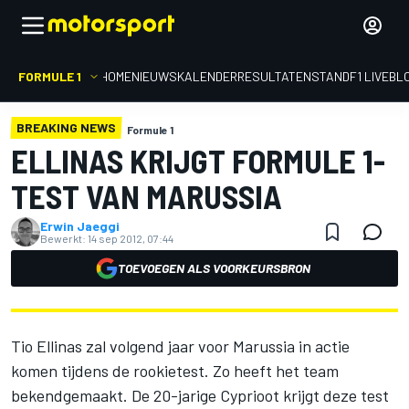
FORMULE 1
HOME
NIEUWS
KALENDER
RESULTATEN
STAND
F1 LIVEBL
BREAKING NEWS
Formule 1
ELLINAS KRIJGT FORMULE 1-
TEST VAN MARUSSIA
Erwin Jaeggi
Bewerkt:
14 sep 2012, 07:44
TOEVOEGEN ALS VOORKEURSBRON
Tio Ellinas zal volgend jaar voor Marussia in actie
komen tijdens de rookietest. Zo heeft het team
bekendgemaakt. De 20-jarige Cyprioot krijgt deze test