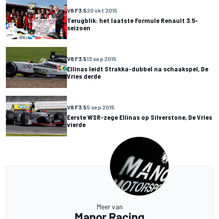
V8 F3.5
20 okt 2015
Terugblik: het laatste Formule Renault 3.5-
seizoen
V8 F3.5
13 sep 2015
Ellinas leidt Strakka-dubbel na schaakspel, De
Vries derde
V8 F3.5
5 sep 2015
Eerste WSR-zege Ellinas op Silverstone, De Vries
vierde
Meer van
Manor Racing