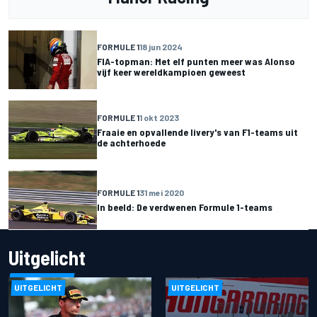
FORMULE 1
18 jun 2024
FIA-topman: Met elf punten meer was Alonso
vijf keer wereldkampioen geweest
FORMULE 1
1 okt 2023
Fraaie en opvallende livery's van F1-teams uit
de achterhoede
FORMULE 1
31 mei 2020
In beeld: De verdwenen Formule 1-teams
Uitgelicht
UITGELICHT
UITGELICHT