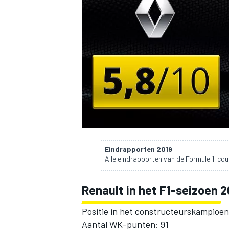
INDYCAR
Eindrapporten 2019
Alle eindrapporten van de Formule 1-cou
Renault in het F1-seizoen 2
WEC
DTM
Positie in het constructeurskampioe
Aantal WK-punten: 91