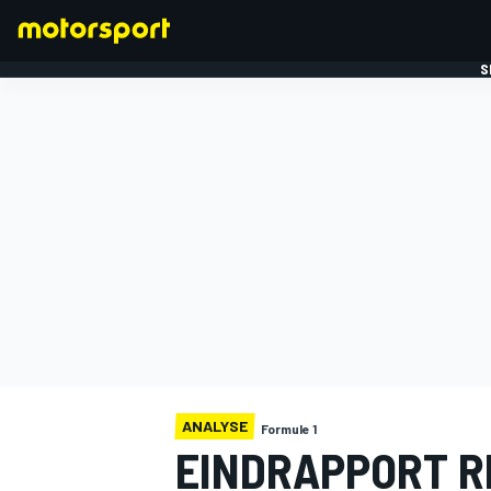
S
FORMULE 1
ANALYSE
Formule 1
EINDRAPPORT R