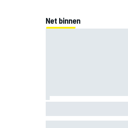
Net binnen
MEER RACEKLASSEN
Mercedes houdt timing van upgrades vo
F1-seizoen 2026 nauwlettend in de gat