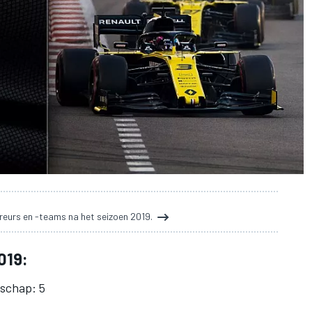
reurs en -teams na het seizoen 2019.
019:
nschap: 5