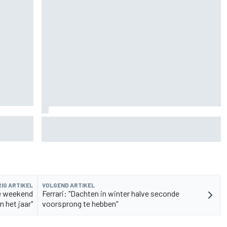
n
De nieuwigheid van Cadillac is eraf, maar dat is
juist een compliment
IG ARTIKEL
VOLGEND ARTIKEL
te weekend
Ferrari: "Dachten in winter halve seconde
n het jaar"
voorsprong te hebben"