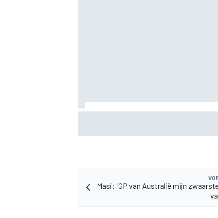
Albon: Baku-upgrade lost problemen va
Williams in F1 2026 niet op
VOR
Masi: "GP van Australië mijn zwaars
va