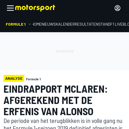
FORMULE 1
HOME
NIEUWS
KALENDER
RESULTATEN
STAND
F1 LIVEBL
ANALYSE
Formule 1
EINDRAPPORT MCLAREN:
AFGEREKEND MET DE
ERFENIS VAN ALONSO
De periode van het terugblikken is in volle gang nu
het Formule 1-seizoen 2019 definitief afgesloten is.