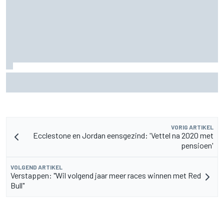
Aston Martin onthult nieuwe limited-edition Glenfiddich-
whisky
VORIG ARTIKEL
Ecclestone en Jordan eensgezind: 'Vettel na 2020 met
pensioen'
VOLGEND ARTIKEL
Verstappen: "Wil volgend jaar meer races winnen met Red
Bull"