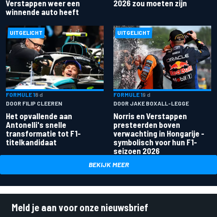
Verstappen weer een
2026 zou moeten zijn
winnende auto heeft
UITGELICHT
UITGELICHT
FORMULE 1
8 d
FORMULE 1
9 d
DOOR FILIP CLEEREN
DOOR JAKE BOXALL-LEGGE
Het opvallende aan
Norris en Verstappen
Antonelli's snelle
presteerden boven
transformatie tot F1-
verwachting in Hongarije -
titelkandidaat
symbolisch voor hun F1-
seizoen 2026
BEKIJK MEER
Meld je aan voor onze nieuwsbrief