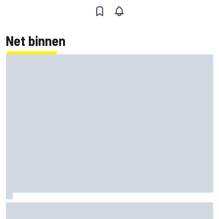
Net binnen
Marco Bezzecchi tempert verwachtingen voor Britse GP:
‘Ik ben nog niet 100%’