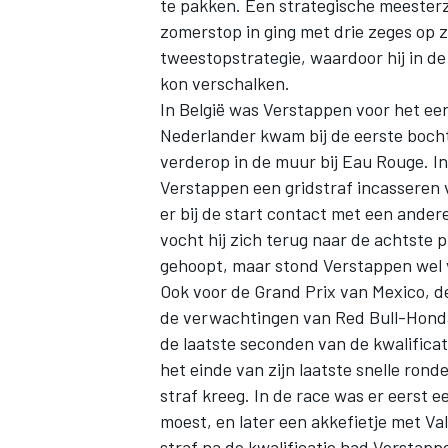
te pakken. Een strategische meeste
zomerstop in ging met drie zeges op z
tweestopstrategie, waardoor hij in d
kon verschalken.
In België was Verstappen voor het eers
Nederlander kwam bij de eerste boch
verderop in de muur bij Eau Rouge. In
Verstappen een gridstraf incasseren
er bij de start contact met een andere
vocht hij zich terug naar de achtste p
gehoopt, maar stond Verstappen wel 
Ook voor de Grand Prix van Mexico, d
de verwachtingen van Red Bull-Honda
de laatste seconden van de kwalifica
het einde van zijn laatste snelle rond
straf kreeg. In de race was er eerst 
moest, en later een akkefietje met Val
straf na de kwalificatie had Verstapp