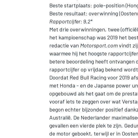
Beste startplaats: pole-position (Honga
Beste resultaat: overwinning (Oostenri
Rapportcijfer: 9,2*
Met drie overwinningen, twee (officiël
het kampioenschap was 2019 het bes
redactie van
Motorsport.com
vindt zi
waarmee hij het hoogste rapportcijfer
betere beoordeling heeft ontvangen 
rapportcijfer op vrijdag bekend word
Doordat
Red Bull Racing
voor 2019 af
met Honda - en de Japanse power unit
opgebouwd als het gaat om de prestat
vooraf iets te zeggen over wat Verst
begon echter bijzonder positief dankz
Australië. De Nederlander maximalisee
gevallen een vierde plek te zijn. Ge
de motor geboekt, terwijl er in Ooste