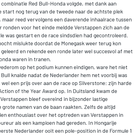
 combinatie Red Bull-Honda volgde, met dank aan
e start nog terug van de tweede naar de achtste plek
ad, maar reed vervolgens een daverende inhaalrace tussen
r ronden voor het einde meldde Verstappen zich aan de
ole was gestart en de race sindsdien had gecontroleerd.
 bocht mislukte doordat de Monegask weer terug kon
geleerd en rekende een ronde later wel succesvol af met
onda waren in tranen.
wederom op het podium kunnen eindigen, ware het niet
 Bull knalde nadat de Nederlander hem net voorbij was
wel een prijs over aan de race op Silverstone: zijn harde
Action of the Year Award
op. In Duitsland kwam de
Verstappen bleef overeind in bijzonder lastige
 grote namen van de baan raakten. Zelfs de altijd
ien enthousiast over het optreden van Verstappen in
oureur
als een kampioen
had gereden. In Hongarije
eerste Nederlander ooit een pole-position in de Formule 1