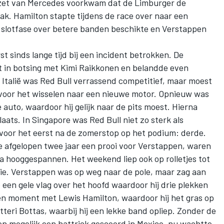
rzet van Mercedes voorkwam dat de Limburger de
ak. Hamilton stapte tijdens de race over naar een
e slotfase over betere banden beschikte en Verstappen
t sinds lange tijd bij een incident betrokken. De
t in botsing met Kimi Raikkonen en belandde even
 Italië was Red Bull verrassend competitief, maar moest
 voor het wisselen naar een nieuwe motor. Opnieuw was
 auto, waardoor hij gelijk naar de pits moest. Hierna
laats. In Singapore was Red Bull niet zo sterk als
voor het eerst na de zomerstop op het podium: derde.
e afgelopen twee jaar een prooi voor Verstappen, waren
 hooggespannen. Het weekend liep ook op rolletjes tot
tie. Verstappen was op weg naar de pole, maar zag aan
e een gele vlag over het hoofd waardoor hij drie plekken
een moment met Lewis Hamilton, waardoor hij het gras op
tteri Bottas, waarbij hij een lekke band opliep. Zonder de
en mogelijk een hattrick gescoord in Mexico, nu wachtte