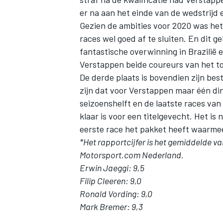
er na aan het einde van de wedstrijd
Gezien de ambities voor 2020 was het
races wel goed af te sluiten. En dit 
fantastische overwinning in Brazilië 
Verstappen beide coureurs van het to
De derde plaats is bovendien zijn bes
MEER RACEKLASSEN
zijn dat voor Verstappen maar één ding
seizoenshelft en de laatste races va
klaar is voor een titelgevecht. Het is
eerste race het pakket heeft waarmee
*Het rapportcijfer is het gemiddelde v
Motorsport.com Nederland.
Erwin Jaeggi: 9,5
Filip Cleeren: 9,0
Ronald Vording: 9,0
Mark Bremer: 9,3