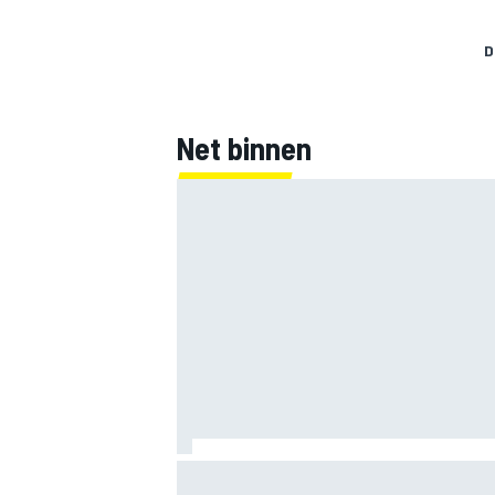
D
Net binnen
Clark, Senna, Antonelli – zo ontwikkelde
leeftijdsrecord voor de grand chelem