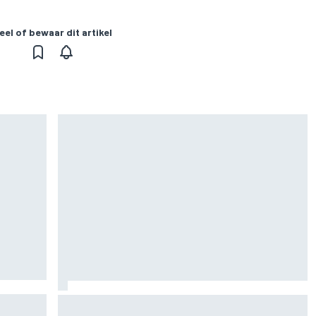
eel of bewaar dit artikel
 het
MotoGP Britse GP: teruggekeerde Marco
Bezzecchi snelste op vrijdag, Aprilia domineert