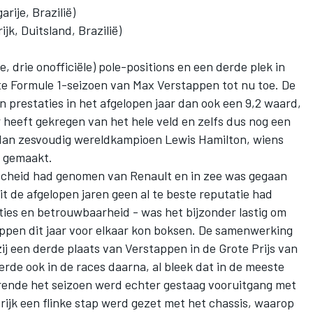
rije, Brazilië)
jk, Duitsland, Brazilië)
e, drie onofficiële) pole-positions en een derde plek in
te Formule 1-seizoen van
Max Verstappen
tot nu toe. De
jn prestaties in het afgelopen jaar dan ook een 9,2 waard,
 heeft gekregen van het hele veld en zelfs dus nog een
dan zesvoudig wereldkampioen Lewis Hamilton, wiens
t gemaakt.
scheid had genomen van Renault en in zee was gegaan
 de afgelopen jaren geen al te beste reputatie had
ies en betrouwbaarheid - was het bijzonder lastig om
appen dit jaar voor elkaar kon boksen. De samenwerking
ij een derde plaats van Verstappen in de Grote Prijs van
rde ook in de races daarna, al bleek dat in de meeste
durende het seizoen werd echter gestaag vooruitgang met
nrijk een flinke stap werd gezet met het chassis, waarop