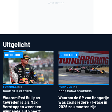
Uitgelicht
UITGELICHT
UITGELICHT
FORMULE 1
6 d
FORMULE 1
7 d
DOOR FILIP CLEEREN
DOOR RONALD VORDING
Waarom Red Bull pas
Waarom de GP van Hongarije
tevreden is als Max
was zoals iedere F1-race in
Verstappen weer een
2026 zou moeten zijn
winnende auto heeft