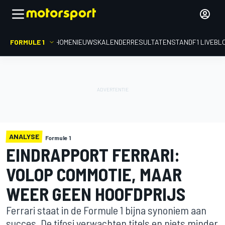
FORMULE 1
HOME
NIEUWS
KALENDER
RESULTATEN
STAND
F1 LIVEBL
ANALYSE
Formule 1
EINDRAPPORT FERRARI:
VOLOP COMMOTIE, MAAR
WEER GEEN HOOFDPRIJS
Ferrari staat in de Formule 1 bijna synoniem aan
succes. De tifosi verwachten titels en niets minder