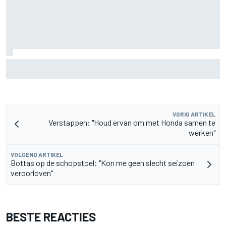
F2-talent Rafael Camara reageert op Haas F1-geruchten
voor 2027
VORIG ARTIKEL
Verstappen: "Houd ervan om met Honda samen te
werken"
VOLGEND ARTIKEL
Bottas op de schopstoel: "Kon me geen slecht seizoen
veroorloven"
BESTE REACTIES