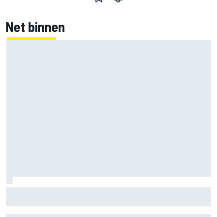
Net binnen
Jorge Martin ‘uit het dal’ na dominante sprintzege op
Silverstone