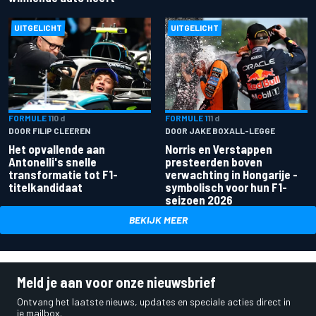
UITGELICHT
UITGELICHT
FORMULE 1
10 d
FORMULE 1
11 d
DOOR FILIP CLEEREN
DOOR JAKE BOXALL-LEGGE
Het opvallende aan
Norris en Verstappen
Antonelli's snelle
presteerden boven
transformatie tot F1-
verwachting in Hongarije -
titelkandidaat
symbolisch voor hun F1-
seizoen 2026
BEKIJK MEER
Meld je aan voor onze nieuwsbrief
Ontvang het laatste nieuws, updates en speciale acties direct in
je mailbox.