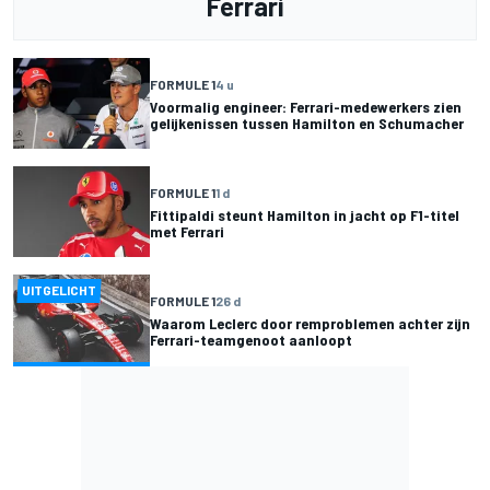
Ferrari
FORMULE 1
4 u
Voormalig engineer: Ferrari-medewerkers zien
gelijkenissen tussen Hamilton en Schumacher
FORMULE 1
1 d
Fittipaldi steunt Hamilton in jacht op F1-titel
met Ferrari
UITGELICHT
FORMULE 1
26 d
Waarom Leclerc door remproblemen achter zijn
Ferrari-teamgenoot aanloopt