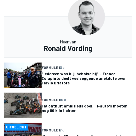
Meer van
Ronald Vording
FORMULE 1
3 u
"Iedereen was blij, behalve hij" – Franco
Colapinto deelt veelzeggende anekdote over
Flavio Briatore
FORMULE 1
10 u
FIA onthult ambitieus doel: F1-auto's moeten
nog 80 kilo lichter
UITGELICHT
FORMULE 1
7 d