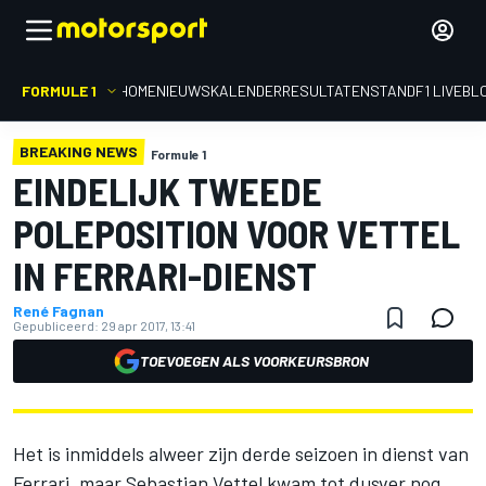
FORMULE 1
HOME
NIEUWS
KALENDER
RESULTATEN
STAND
F1 LIVEBL
BREAKING NEWS
Formule 1
EINDELIJK TWEEDE
POLEPOSITION VOOR VETTEL
IN FERRARI-DIENST
René Fagnan
Gepubliceerd:
29 apr 2017, 13:41
TOEVOEGEN ALS VOORKEURSBRON
Het is inmiddels alweer zijn derde seizoen in dienst van
Ferrari, maar Sebastian Vettel kwam tot dusver nog