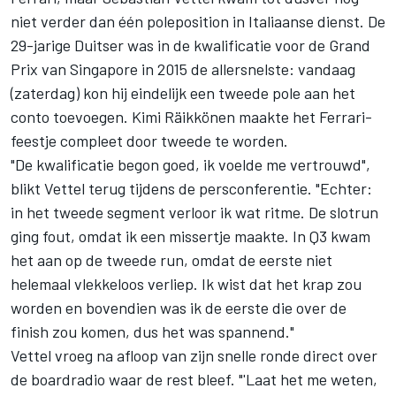
niet verder dan één poleposition in Italiaanse dienst. De
29-jarige Duitser was in de kwalificatie voor de Grand
Prix van Singapore in 2015 de allersnelste: vandaag
(zaterdag) kon hij eindelijk een tweede pole aan het
conto toevoegen. Kimi Räikkönen maakte het Ferrari-
feestje compleet door tweede te worden.
"De kwalificatie begon goed, ik voelde me vertrouwd",
blikt Vettel terug tijdens de persconferentie. "Echter:
in het tweede segment verloor ik wat ritme. De slotrun
ging fout, omdat ik een missertje maakte. In Q3 kwam
het aan op de tweede run, omdat de eerste niet
helemaal vlekkeloos verliep. Ik wist dat het krap zou
worden en bovendien was ik de eerste die over de
finish zou komen, dus het was spannend."
Vettel vroeg na afloop van zijn snelle ronde direct over
de boardradio waar de rest bleef. "'Laat het me weten,