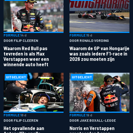
FORMULE 1
4 d
FORMULE 1
5 d
DOOR FILIP CLEEREN
DOOR RONALD VORDING
Waarom Red Bull pas
Waarom de GP van Hongarije
tevreden is als Max
was zoals iedere F1-race in
Verstappen weer een
2026 zou moeten zijn
winnende auto heeft
UITGELICHT
UITGELICHT
FORMULE 1
8 d
FORMULE 1
9 d
DOOR FILIP CLEEREN
DOOR JAKE BOXALL-LEGGE
Het opvallende aan
Norris en Verstappen