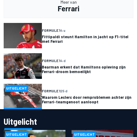
Meer van
Ferrari
FORMULE 1
4 u
Fittipaldi steunt Hamilton in jacht op F1-titel
met Ferrari
FORMULE 1
4 d
Bearman erkent dat Hamiltons opleving zijn
Ferrari-droom bemoeilijkt
UITGELICHT
FORMULE 1
25 d
Waarom Leclerc door remproblemen achter zijn
Ferrari-teamgenoot aanloopt
Uitgelicht
UITGELICHT
UITGELICHT