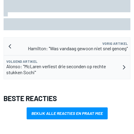
Waarom Aston Martin ondanks alles aantrekkelijk blijft op
de F1-rijdersmarkt
VORIG ARTIKEL
Hamilton: "Was vandaag gewoon niet snel genoeg"
VOLGEND ARTIKEL
Alonso: "McLaren verliest drie seconden op rechte
stukken Sochi"
BESTE REACTIES
BEKIJK ALLE REACTIES EN PRAAT MEE