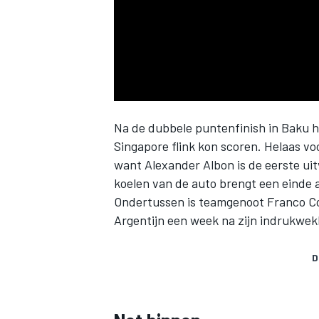
INDYCAR
Na de dubbele puntenfinish in Baku ha
Singapore flink kon scoren. Helaas vo
want Alexander Albon is de eerste uit
koelen van de auto brengt een einde a
Ondertussen is teamgenoot Franco Cola
Argentijn een week na zijn indrukwek
D
WEC
DTM