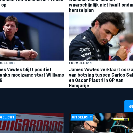
t op
waarschijnlijk niet haalt ond
herstelplan
ULE 1
18 u
FORMULE 1
2 d
es Vowles blijft positief
James Vowles verklaart oorz
anks moeizame start Williams
van botsing tussen Carlos Sa
6
en Oscar Piastri in GP van
Hongarije
G
TGELICHT
UITGELICHT