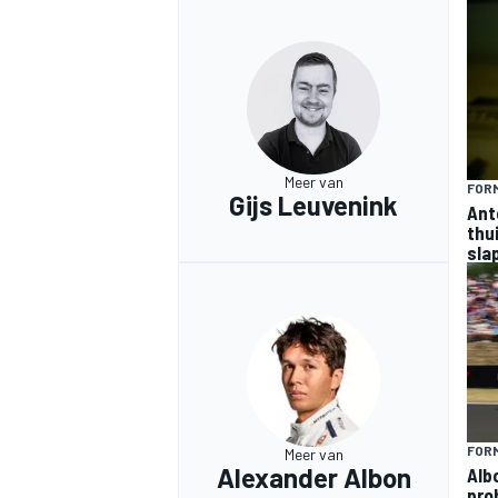
Meer van
FORM
MEER RACEKLASSEN
Gijs Leuvenink
Ant
thu
sla
FORM
Meer van
Alexander Albon
Alb
pro