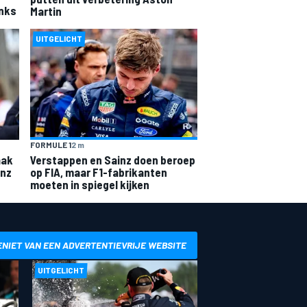
anks
Martin
UITGELICHT
FORMULE 1
2 m
aak
Verstappen en Sainz doen beroep
inz
op FIA, maar F1-fabrikanten
moeten in spiegel kijken
ENIET VAN EEN ADVERTENTIEVRIJE WEBSITE
UITGELICHT