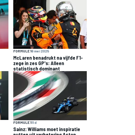
FORMULE 1
6 mei 2025
McLaren benadrukt na vijfde F1-
zege in zes GP's: Alleen
statistisch dominant
FORMULE 1
11 d
Sainz: Williams moet inspiratie
putten uit verbetering Aston