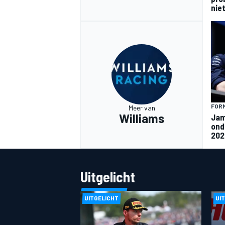
nie
FORM
Meer van
Williams
Jam
ond
202
Uitgelicht
UITGELICHT
UI