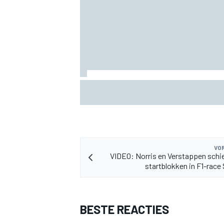
Marco Bezzecchi tempert verwachtinge
Britse GP: ‘Ik ben nog niet 100%’
VOR
VIDEO: Norris en Verstappen schie
startblokken in F1-race
BESTE REACTIES