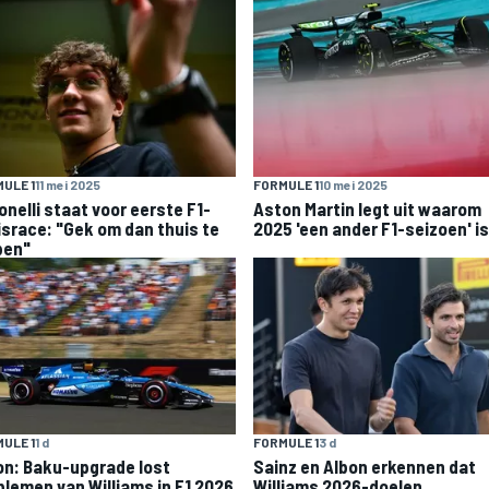
ULE 1
11 mei 2025
FORMULE 1
10 mei 2025
onelli staat voor eerste F1-
Aston Martin legt uit waarom
israce: "Gek om dan thuis te
2025 'een ander F1-seizoen' is
pen"
ULE 1
1 d
FORMULE 1
3 d
on: Baku-upgrade lost
Sainz en Albon erkennen dat
blemen van Williams in F1 2026
Williams 2026-doelen