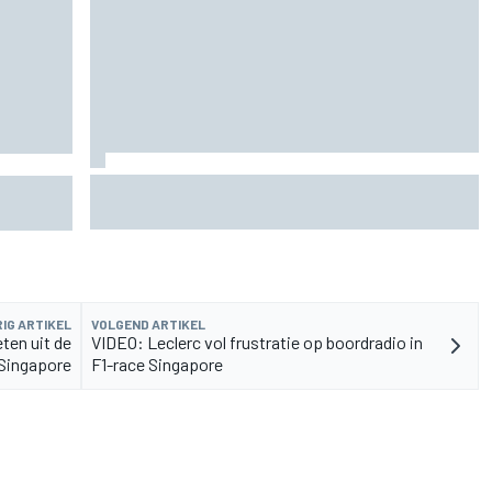
Marc Marquez over titelkansen: “Nog een
n voor
MotoGP-titel verandert mijn leven niet”
IG ARTIKEL
VOLGEND ARTIKEL
ten uit de
VIDEO: Leclerc vol frustratie op boordradio in
 Singapore
F1-race Singapore