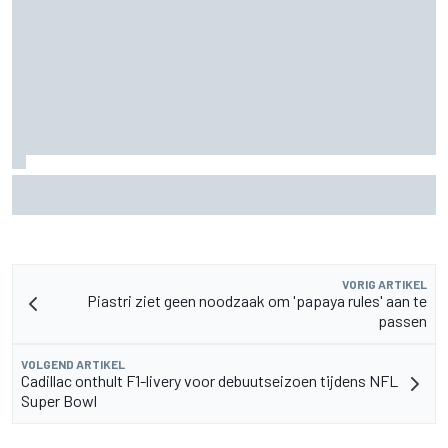
De nieuwigheid van Cadillac is eraf, maar dat is juist een
compliment
VORIG ARTIKEL
Piastri ziet geen noodzaak om 'papaya rules' aan te
passen
VOLGEND ARTIKEL
Cadillac onthult F1-livery voor debuutseizoen tijdens NFL
Super Bowl