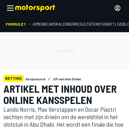
FORMULE 1
HOME
NIEUWS
KALENDER
RESULTATEN
STAND
F1 LIVEBL
BETTING
Gesponsord
GP van Abu Dhabi
ARTIKEL MET INHOUD OVER
ONLINE KANSSPELEN
Lando Norris, Max Verstappen en Oscar Piastri
vechten met zijn drieën om de wereldtitel in het
slotstuk in Abu Dhabi. Het wordt een finale die hoe