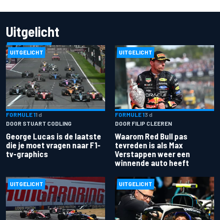
Uitgelicht
UITGELICHT
UITGELICHT
FORMULE 1
1 d
FORMULE 1
3 d
DOOR STUART CODLING
DOOR FILIP CLEEREN
George Lucas is de laatste
Waarom Red Bull pas
die je moet vragen naar F1-
tevreden is als Max
tv-graphics
Verstappen weer een
winnende auto heeft
UITGELICHT
UITGELICHT