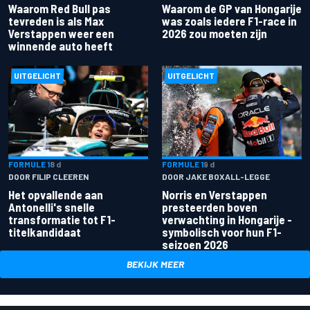
Waarom Red Bull pas
Waarom de GP van Hongarije
tevreden is als Max
was zoals iedere F1-race in
Verstappen weer een
2026 zou moeten zijn
winnende auto heeft
UITGELICHT
UITGELICHT
FORMULE 1
8 d
FORMULE 1
9 d
DOOR FILIP CLEEREN
DOOR JAKE BOXALL-LEGGE
Het opvallende aan
Norris en Verstappen
Antonelli's snelle
presteerden boven
transformatie tot F1-
verwachting in Hongarije -
titelkandidaat
symbolisch voor hun F1-
seizoen 2026
BEKIJK MEER