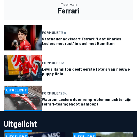
Meer van
Ferrari
FORMULE 1
17 u
Szafnauer adviseert Ferrari: 'Laat Charles
Leclerc met rust' in duel met Hamilton
FORMULE 1
1 d
Lewis Hamilton deelt eerste foto's van nieuwe
puppy Halo
UITGELICHT
FORMULE 1
28 d
Waarom Leclerc door remproblemen achter zijn
Ferrari-teamgenoot aanloopt
Uitgelicht
UITGELICHT
UITGELICHT