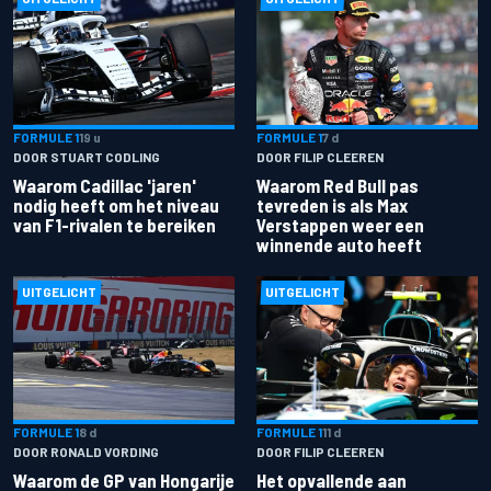
FORMULE 1
19 u
FORMULE 1
7 d
DOOR STUART CODLING
DOOR FILIP CLEEREN
Waarom Cadillac 'jaren'
Waarom Red Bull pas
nodig heeft om het niveau
tevreden is als Max
van F1-rivalen te bereiken
Verstappen weer een
winnende auto heeft
UITGELICHT
UITGELICHT
FORMULE 1
8 d
FORMULE 1
11 d
DOOR RONALD VORDING
DOOR FILIP CLEEREN
Waarom de GP van Hongarije
Het opvallende aan