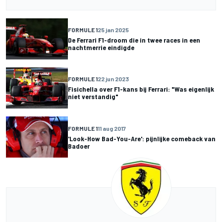
FORMULE 1
25 jan 2025
De Ferrari F1-droom die in twee races in een
nachtmerrie eindigde
FORMULE 1
22 jun 2023
Fisichella over F1-kans bij Ferrari: "Was eigenlijk
niet verstandig"
FORMULE 1
11 aug 2017
'Look-How Bad-You-Are': pijnlijke comeback van
Badoer