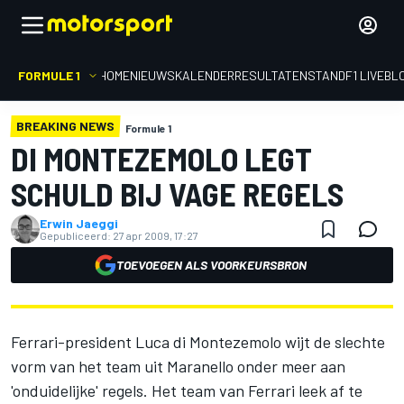
FORMULE 1
HOME
NIEUWS
KALENDER
RESULTATEN
STAND
F1 LIVEBL
BREAKING NEWS
Formule 1
DI MONTEZEMOLO LEGT
SCHULD BIJ VAGE REGELS
Erwin Jaeggi
Gepubliceerd:
27 apr 2009, 17:27
TOEVOEGEN ALS VOORKEURSBRON
Ferrari-president Luca di Montezemolo wijt de slechte
vorm van het team uit Maranello onder meer aan
'onduidelijke' regels. Het team van Ferrari leek af te