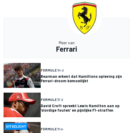
Meer van
Ferrari
FORMULE 1
4 d
Bearman erkent dat Hamiltons opleving zijn
Ferrari-droom bemoeilijkt
FORMULE 1
7 d
David Croft spreekt Lewis Hamilton aan op
‘slordige fouten’ en pijnlijke F1-straffen
UITGELICHT
FORMULE 1
1 m