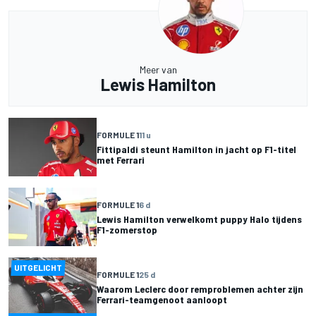
Meer van
Lewis Hamilton
FORMULE 1
11 u
Fittipaldi steunt Hamilton in jacht op F1-titel
met Ferrari
FORMULE 1
6 d
Lewis Hamilton verwelkomt puppy Halo tijdens
F1-zomerstop
UITGELICHT
FORMULE 1
25 d
Waarom Leclerc door remproblemen achter zijn
Ferrari-teamgenoot aanloopt