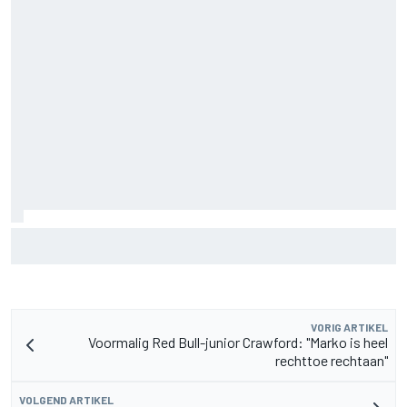
MotoGP Grand Prix van Groot-Brittannië 2026: tijden,
uitzending en meer
VORIG ARTIKEL
Voormalig Red Bull-junior Crawford: "Marko is heel
rechttoe rechtaan"
VOLGEND ARTIKEL