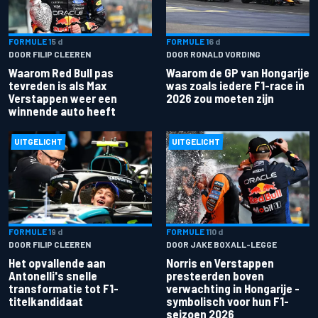
FORMULE 1
5 d
FORMULE 1
6 d
DOOR FILIP CLEEREN
DOOR RONALD VORDING
Waarom Red Bull pas
Waarom de GP van Hongarije
tevreden is als Max
was zoals iedere F1-race in
Verstappen weer een
2026 zou moeten zijn
winnende auto heeft
UITGELICHT
UITGELICHT
FORMULE 1
9 d
FORMULE 1
10 d
DOOR FILIP CLEEREN
DOOR JAKE BOXALL-LEGGE
Het opvallende aan
Norris en Verstappen
Antonelli's snelle
presteerden boven
transformatie tot F1-
verwachting in Hongarije -
titelkandidaat
symbolisch voor hun F1-
seizoen 2026