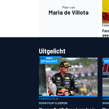
Meer van
Maria de Villota
FORM
For
over
MEER RACEKLASSEN
Uitgelicht
UITGELICHT
UI
FORMULE 1
4 d
FORM
DOOR FILIP CLEEREN
DOO