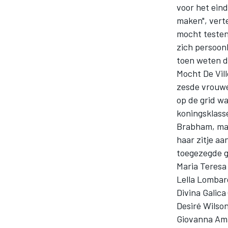
voor het eind
maken", verte
mocht testen 
zich persoonl
toen weten da
Mocht De Vil
zesde vrouwel
op de grid wa
MOTOGP
koningsklass
Brabham, maar
haar zitje a
toegezegde ge
Maria Teresa 
Lella Lombard
Divina Galica
Desiré Wilso
Giovanna Amat