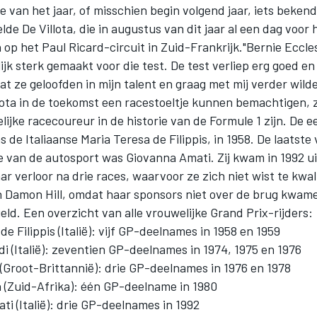
e van het jaar, of misschien begin volgend jaar, iets beken
lde De Villota, die in augustus van dit jaar al een dag voor
op het Paul Ricard-circuit in Zuid-Frankrijk."Bernie Eccl
ijk sterk gemaakt voor die test. De test verliep erg goed en
t ze geloofden in mijn talent en graag met mij verder wilde
lota in de toekomst een racestoeltje kunnen bemachtigen, z
ijke racecoureur in de historie van de Formule 1 zijn. De 
s de Italiaanse Maria Teresa de Filippis, in 1958. De laatste
e van de autosport was Giovanna Amati. Zij kwam in 1992 ui
 verloor na drie races, waarvoor ze zich niet wist te kwal
an Damon Hill, omdat haar sponsors niet over de brug kwam
ld. Een overzicht van alle vrouwelijke Grand Prix-rijders:
de Filippis (Italië): vijf GP-deelnames in 1958 en 1959
i (Italië): zeventien GP-deelnames in 1974, 1975 en 1976
 (Groot-Brittannië): drie GP-deelnames in 1976 en 1978
n (Zuid-Afrika): één GP-deelname in 1980
i (Italië): drie GP-deelnames in 1992