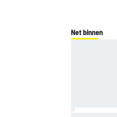
INDYCAR
Net binnen
WEC
DTM
Aston Martin onthult ni