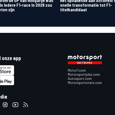
rom de GP van Hongarije was
Het opvallende aan Antonelli'
ls iedere F1-race in 2026 zou
snelle transformatie tot F1-
ten zijn
titelkandidaat
 onze app
Motor1.com
Motorsportjobs.com
Autosport.com
Motorsportstats.com
edia