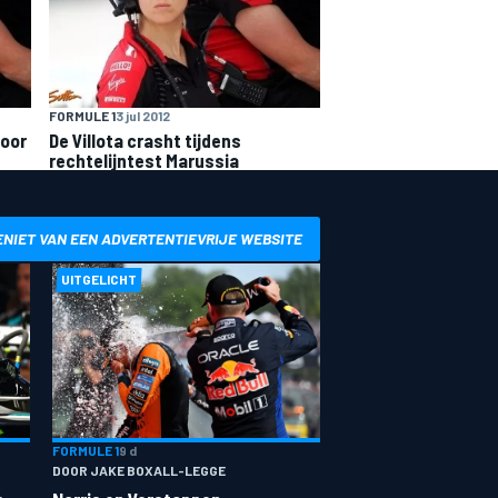
FORMULE 1
3 jul 2012
door
De Villota crasht tijdens
rechtelijntest Marussia
ENIET VAN EEN ADVERTENTIEVRIJE WEBSITE
UITGELICHT
FORMULE 1
9 d
DOOR JAKE BOXALL-LEGGE