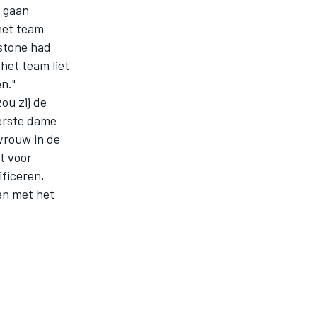
d gaan
 het team
estone had
 het team liet
n."
ou zij de
eerste dame
 vrouw in de
t voor
ificeren,
en met het