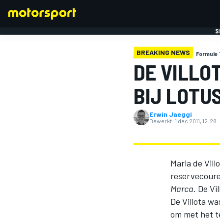
S
BREAKING NEWS
Formule 
DE VILLO
BIJ LOTU
Erwin Jaeggi
FORMULE 1
Bewerkt:
1 dec 2011, 12:28
Maria de Vill
reservecoure
Marca
. De V
De Villota wa
om met het t