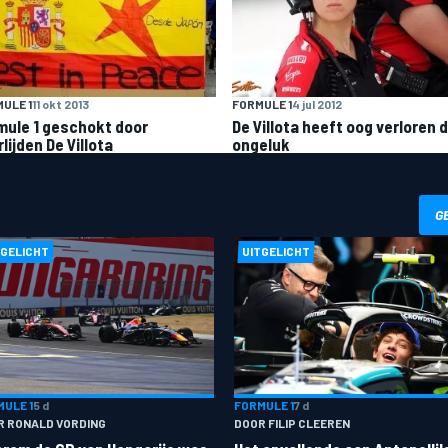
ULE 1
11 okt 2013
FORMULE 1
4 jul 2012
mule 1 geschokt door
De Villota heeft oog verloren 
lijden De Villota
ongeluk
G
TGELICHT
UITGELICHT
ULE 1
5 d
FORMULE 1
7 d
R RONALD VORDING
DOOR FILIP CLEEREN