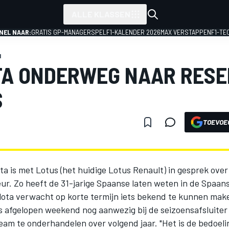
ALLE KLASSEN
NEL NAAR:
GRATIS GP-MANAGERSPEL
F1-KALENDER 2026
MAX VERSTAPPEN
F1-TE
1
TA ONDERWEG NAAR RES
S
TOEVOE
ota is met Lotus (het huidige Lotus Renault) in gesprek over 
ur. Zo heeft de 31-jarige Spaanse laten weten in de Spaan
illota verwacht op korte termijn iets bekend te kunnen mak
s afgelopen weekend nog aanwezig bij de seizoensafsluiter i
eam te onderhandelen over volgend jaar. "Het is de bedoeli