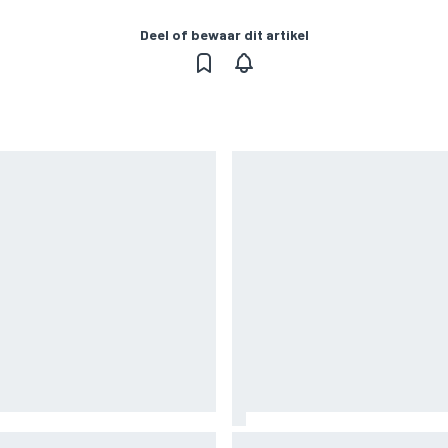
Deel of bewaar dit artikel
euwe limited-edition
Fittipaldi: strijd tussen Anton