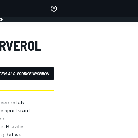
Laat je horen met de
reactiemodule
CH
LOGIN
EDITIE
ERVEROL
NEDERLAND
GEN ALS VOORKEURSBRON
een rol als
se sportkrant
en.
n Brazilië
ng dat we