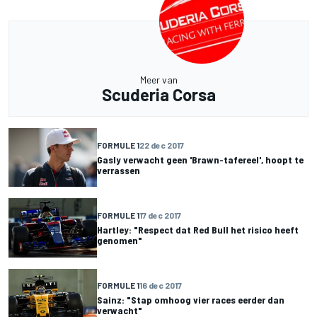
Meer van
Scuderia Corsa
FORMULE 1
22 dec 2017
Gasly verwacht geen 'Brawn-tafereel', hoopt te
verrassen
FORMULE 1
17 dec 2017
Hartley: "Respect dat Red Bull het risico heeft
genomen"
FORMULE 1
16 dec 2017
Sainz: "Stap omhoog vier races eerder dan
verwacht"