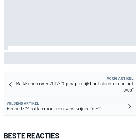
Marc Marquez over titelkansen: “Nog een MotoGP-titel
verandert mijn leven niet”
VORIG ARTIKEL
Raikkonen over 2017: “Op papier lijkt het slechter dan het
was”
VOLGEND ARTIKEL
Renault: "Sirotkin moet een kans krijgen in F1"
BESTE REACTIES