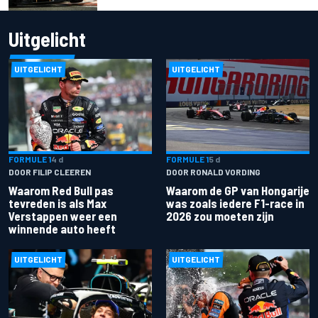
Uitgelicht
UITGELICHT
UITGELICHT
FORMULE 1
4 d
FORMULE 1
5 d
DOOR FILIP CLEEREN
DOOR RONALD VORDING
Waarom Red Bull pas
Waarom de GP van Hongarije
tevreden is als Max
was zoals iedere F1-race in
Verstappen weer een
2026 zou moeten zijn
winnende auto heeft
UITGELICHT
UITGELICHT