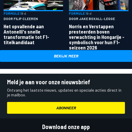
FORMULE 1
8 d
FORMULE 1
9 d
DOOR FILIP CLEEREN
DOOR JAKE BOXALL-LEGGE
Het opvallende aan
Norris en Verstappen
Antonelli's snelle
presteerden boven
transformatie tot F1-
verwachting in Hongarije -
titelkandidaat
symbolisch voor hun F1-
seizoen 2026
BEKIJK MEER
Meld je aan voor onze nieuwsbrief
Ontvang het laatste nieuws, updates en speciale acties direct in
je mailbox.
ABONNEER
Download onze app