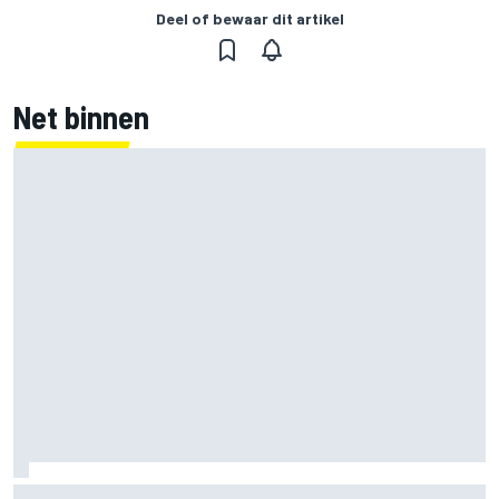
Deel of bewaar dit artikel
Net binnen
Marcus Ericsson blijft ook in IndyCar-seizoen 2027 bij