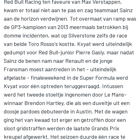
Red Bull Racing ten faveure van Max Verstappen,
kwam er totaal niet aan te pas en zag teammaat Sainz
aan de horizon verdwijnen. Tot overmaat van ramp was
de GP3-kampioen van 2013 meermaals betrokken bij
domme incidenten, wat op Silverstone zelfs de race
van beide Toro Rosso's kostte. Kvyat werd uiteindelijk
gedumpt voor Red Bull-junior Pierre Gasly, maar nadat
Sainz de benen nam naar Renault en de jonge
Fransman moest aantreden in het - uiteindelijk
afgelaste - finaleweekend in de Super Formula werd
Kvyat voor één optreden teruggevraagd. Intussen
werd het tweede stoeltje ingenomen door Le Mans-
winnaar Brendon Hartley, die als een duveltje uit een
doosje pardoes debuteerde in Austin. Met de wagen
ging het van kwaad tot erger en getroffen door een
sloot gridstraffen werden de laatste Grands Prix
kreupel afgewerkt. Het seizoen duurde één race te