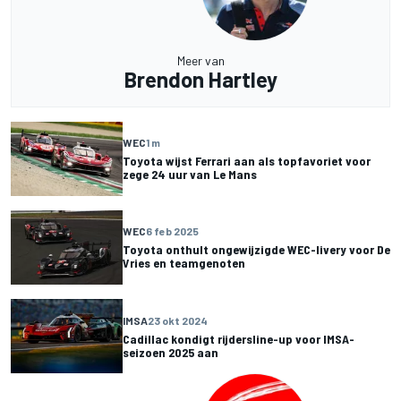
Meer van
Brendon Hartley
WEC
1 m
Toyota wijst Ferrari aan als topfavoriet voor
zege 24 uur van Le Mans
WEC
6 feb 2025
Toyota onthult ongewijzigde WEC-livery voor De
Vries en teamgenoten
IMSA
23 okt 2024
Cadillac kondigt rijdersline-up voor IMSA-
seizoen 2025 aan