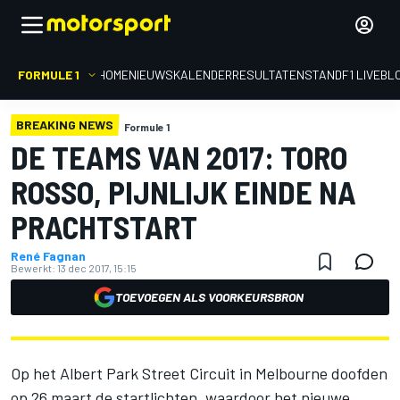
FORMULE 1
HOME
NIEUWS
KALENDER
RESULTATEN
STAND
F1 LIVEBL
BREAKING NEWS
Formule 1
DE TEAMS VAN 2017: TORO
ROSSO, PIJNLIJK EINDE NA
PRACHTSTART
René Fagnan
Bewerkt:
13 dec 2017, 15:15
TOEVOEGEN ALS VOORKEURSBRON
Op het Albert Park Street Circuit in Melbourne doofden
op 26 maart de startlichten, waardoor het nieuwe