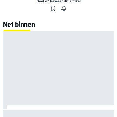
Deel of bewaar dit artikel
Net binnen
MotoGP Grand Prix van Groot-Brittannië 2026: tijden,