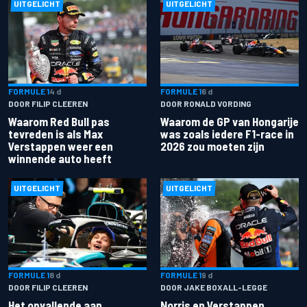
UITGELICHT
UITGELICHT
FORMULE 1
4 d
FORMULE 1
6 d
DOOR FILIP CLEEREN
DOOR RONALD VORDING
Waarom Red Bull pas
Waarom de GP van Hongarije
tevreden is als Max
was zoals iedere F1-race in
Verstappen weer een
2026 zou moeten zijn
winnende auto heeft
UITGELICHT
UITGELICHT
FORMULE 1
8 d
FORMULE 1
9 d
DOOR FILIP CLEEREN
DOOR JAKE BOXALL-LEGGE
Het opvallende aan
Norris en Verstappen