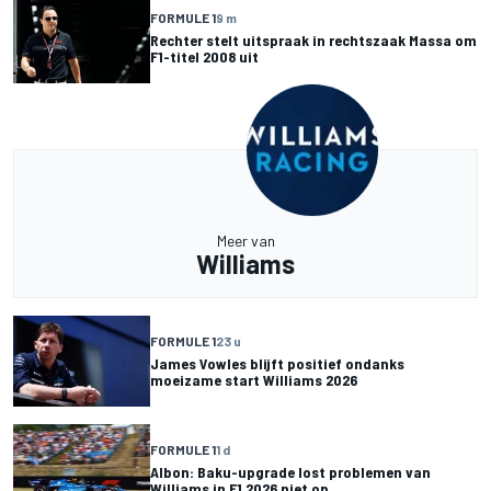
FORMULE 1
9 m
Rechter stelt uitspraak in rechtszaak Massa om
F1-titel 2008 uit
Meer van
Williams
FORMULE 1
23 u
James Vowles blijft positief ondanks
moeizame start Williams 2026
FORMULE 1
1 d
Albon: Baku-upgrade lost problemen van
Williams in F1 2026 niet op