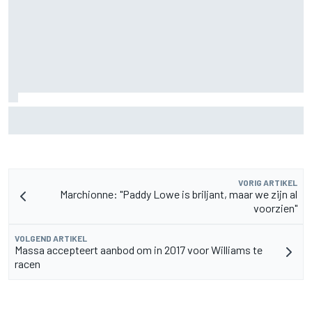
Pedro Acosta houdt hoop op eerste MotoGP-zege met KTM
VORIG ARTIKEL
Marchionne: "Paddy Lowe is briljant, maar we zijn al
voorzien"
VOLGEND ARTIKEL
Massa accepteert aanbod om in 2017 voor Williams te
racen