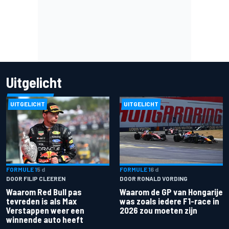
Uitgelicht
UITGELICHT
UITGELICHT
FORMULE 1
5 d
FORMULE 1
6 d
DOOR FILIP CLEEREN
DOOR RONALD VORDING
Waarom Red Bull pas
Waarom de GP van Hongarije
tevreden is als Max
was zoals iedere F1-race in
Verstappen weer een
2026 zou moeten zijn
winnende auto heeft