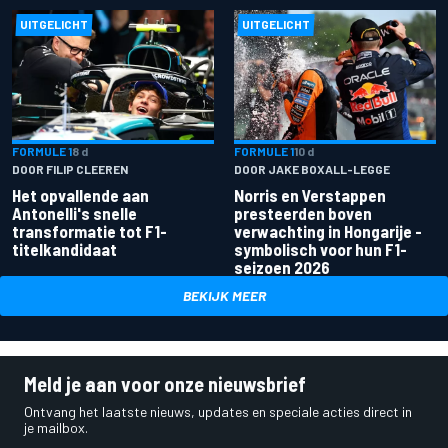
UITGELICHT
UITGELICHT
FORMULE 1
8 d
FORMULE 1
10 d
DOOR FILIP CLEEREN
DOOR JAKE BOXALL-LEGGE
Het opvallende aan
Norris en Verstappen
Antonelli's snelle
presteerden boven
transformatie tot F1-
verwachting in Hongarije -
titelkandidaat
symbolisch voor hun F1-
seizoen 2026
BEKIJK MEER
Meld je aan voor onze nieuwsbrief
Ontvang het laatste nieuws, updates en speciale acties direct in
je mailbox.