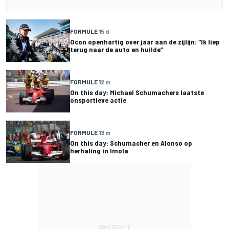
FORMULE 1
5 d
Ocon openhartig over jaar aan de zijlijn: “Ik liep
terug naar de auto en huilde”
FORMULE 1
2 m
On this day: Michael Schumachers laatste
onsportieve actie
FORMULE 1
3 m
On this day: Schumacher en Alonso op
herhaling in Imola