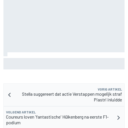
F2-talent Rafael Camara reageert op Haas F1-geruchten
voor 2027
VORIG ARTIKEL
Stella suggereert dat actie Verstappen mogelijk straf
Piastri inluidde
VOLGEND ARTIKEL
Coureurs loven 'fantastische' Hülkenberg na eerste F1-
podium