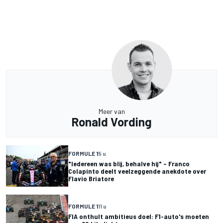
Meer van
Ronald Vording
FORMULE 1
5 u
"Iedereen was blij, behalve hij" – Franco
Colapinto deelt veelzeggende anekdote over
Flavio Briatore
FORMULE 1
11 u
FIA onthult ambitieus doel: F1-auto's moeten