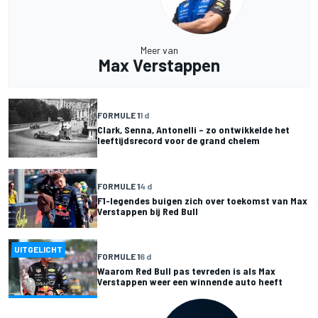
Meer van
Max Verstappen
FORMULE 1
1 d
Clark, Senna, Antonelli – zo ontwikkelde het
leeftijdsrecord voor de grand chelem
FORMULE 1
4 d
F1-legendes buigen zich over toekomst van Max
Verstappen bij Red Bull
UITGELICHT
FORMULE 1
6 d
Waarom Red Bull pas tevreden is als Max
Verstappen weer een winnende auto heeft