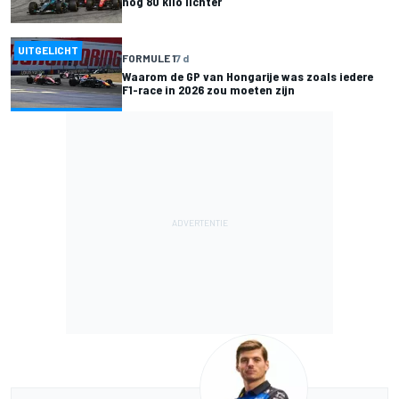
nog 80 kilo lichter
UITGELICHT
FORMULE 1
7 d
Waarom de GP van Hongarije was zoals iedere
F1-race in 2026 zou moeten zijn