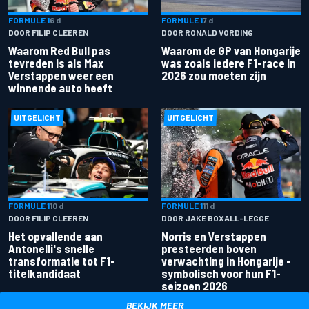
FORMULE 1
6 d
FORMULE 1
7 d
DOOR FILIP CLEEREN
DOOR RONALD VORDING
Waarom Red Bull pas
Waarom de GP van Hongarije
tevreden is als Max
was zoals iedere F1-race in
Verstappen weer een
2026 zou moeten zijn
winnende auto heeft
UITGELICHT
UITGELICHT
FORMULE 1
10 d
FORMULE 1
11 d
DOOR FILIP CLEEREN
DOOR JAKE BOXALL-LEGGE
Het opvallende aan
Norris en Verstappen
Antonelli's snelle
presteerden boven
transformatie tot F1-
verwachting in Hongarije -
titelkandidaat
symbolisch voor hun F1-
seizoen 2026
BEKIJK MEER