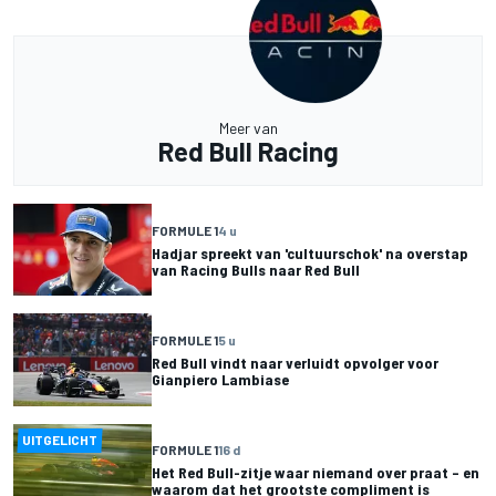
Meer van
Red Bull Racing
FORMULE 1
4 u
Hadjar spreekt van 'cultuurschok' na overstap
van Racing Bulls naar Red Bull
FORMULE 1
5 u
Red Bull vindt naar verluidt opvolger voor
Gianpiero Lambiase
UITGELICHT
FORMULE 1
16 d
Het Red Bull-zitje waar niemand over praat – en
waarom dat het grootste compliment is