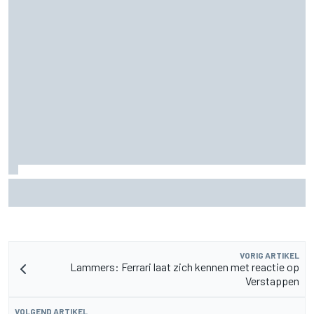
MotoGP British GP: Raul Fernandez domineert, Jorge
Martin vergroot WK-voorsprong
VORIG ARTIKEL
Lammers: Ferrari laat zich kennen met reactie op
Verstappen
VOLGEND ARTIKEL