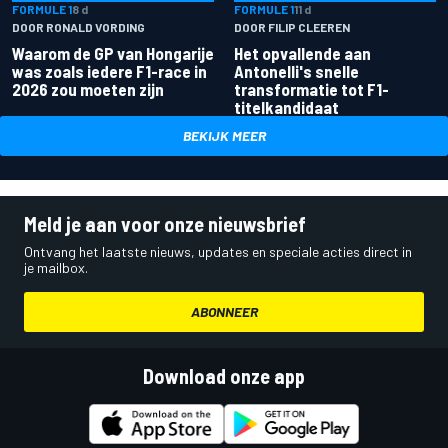
FORMULE 1
8 d
FORMULE 1
11 d
DOOR RONALD VORDING
DOOR FILIP CLEEREN
Waarom de GP van Hongarije
Het opvallende aan
was zoals iedere F1-race in
Antonelli's snelle
2026 zou moeten zijn
transformatie tot F1-
titelkandidaat
BEKIJK MEER
Meld je aan voor onze nieuwsbrief
Ontvang het laatste nieuws, updates en speciale acties direct in
je mailbox.
ABONNEER
Download onze app