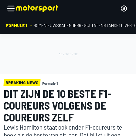
FORMULE 1
HOME
NIEUWS
KALENDER
RESULTATEN
STAND
F1 LIVEBL
BREAKING NEWS
Formule 1
DIT ZIJN DE 10 BESTE F1-
COUREURS VOLGENS DE
COUREURS ZELF
Lewis Hamilton staat ook onder F1-coureurs te
boek als de beste van dit jaar. Dat blijkt uit een