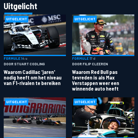
Uitgelicht
UITGELICHT
UITGELICHT
FORMULE 1
4 u
FORMULE 1
7 d
DOOR STUART CODLING
DOOR FILIP CLEEREN
Waarom Cadillac 'jaren'
Waarom Red Bull pas
nodig heeft om het niveau
tevreden is als Max
van F1-rivalen te bereiken
Verstappen weer een
winnende auto heeft
UITGELICHT
UITGELICHT