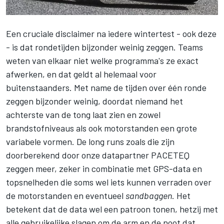
Een cruciale disclaimer na iedere wintertest - ook deze
- is dat rondetijden bijzonder weinig zeggen. Teams
weten van elkaar niet welke programma's ze exact
afwerken, en dat geldt al helemaal voor
buitenstaanders. Met name de tijden over één ronde
zeggen bijzonder weinig, doordat niemand het
achterste van de tong laat zien en zowel
brandstofniveaus als ook motorstanden een grote
variabele vormen. De long runs zoals die zijn
doorberekend door onze datapartner PACETEQ
zeggen meer, zeker in combinatie met GPS-data en
topsnelheden die soms wel iets kunnen verraden over
de motorstanden en eventueel
sandbaggen
. Het
betekent dat de data wel een patroon tonen, hetzij met
alle gebruikelijke slagen om de arm en de noot dat