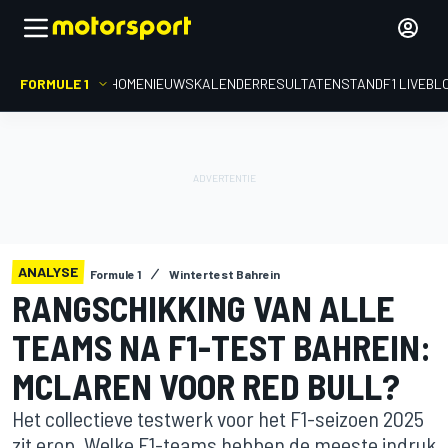
FORMULE 1
HOME
NIEUWS
KALENDER
RESULTATEN
STAND
F1 LIVEBL
ANALYSE
Formule 1
Wintertest Bahrein
RANGSCHIKKING VAN ALLE
TEAMS NA F1-TEST BAHREIN:
MCLAREN VOOR RED BULL?
Het collectieve testwerk voor het F1-seizoen 2025
zit erop. Welke F1-teams hebben de meeste indruk