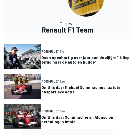
Meer van
Renault F1 Team
FORMULE 1
3 d
Ocon openhartig over jaar aan de zijlijn: “Ik liep
terug naar de auto en huilde”
FORMULE 1
2 m
On this day: Michael Schumachers laatste
onsportieve actie
FORMULE 1
3 m
On this day: Schumacher en Alonso op
herhaling in Imola