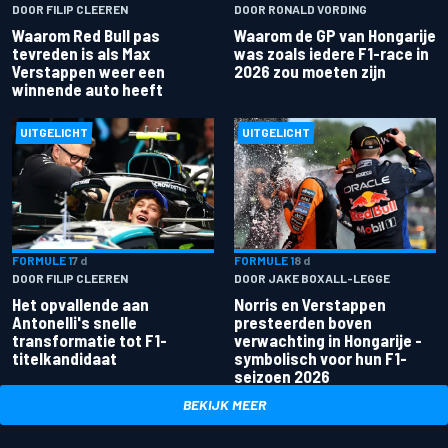
DOOR FILIP CLEEREN
DOOR RONALD VORDING
Waarom Red Bull pas
Waarom de GP van Hongarije
tevreden is als Max
was zoals iedere F1-race in
Verstappen weer een
2026 zou moeten zijn
winnende auto heeft
UITGELICHT
UITGELICHT
FORMULE 1
7 d
FORMULE 1
8 d
DOOR FILIP CLEEREN
DOOR JAKE BOXALL-LEGGE
Het opvallende aan
Norris en Verstappen
Antonelli's snelle
presteerden boven
transformatie tot F1-
verwachting in Hongarije -
titelkandidaat
symbolisch voor hun F1-
seizoen 2026
BEKIJK MEER