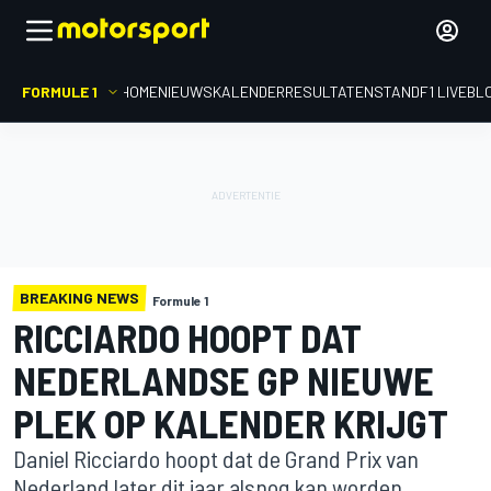
FORMULE 1
HOME
NIEUWS
KALENDER
RESULTATEN
STAND
F1 LIVEBL
BREAKING NEWS
Formule 1
RICCIARDO HOOPT DAT
NEDERLANDSE GP NIEUWE
PLEK OP KALENDER KRIJGT
Daniel Ricciardo hoopt dat de Grand Prix van
Nederland later dit jaar alsnog kan worden