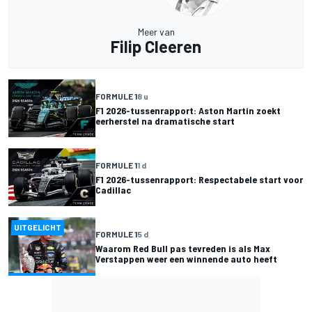
Meer van
Filip Cleeren
FORMULE 1
8 u
F1 2026-tussenrapport: Aston Martin zoekt
eerherstel na dramatische start
FORMULE 1
1 d
F1 2026-tussenrapport: Respectabele start voor
Cadillac
UITGELICHT
FORMULE 1
5 d
Waarom Red Bull pas tevreden is als Max
Verstappen weer een winnende auto heeft