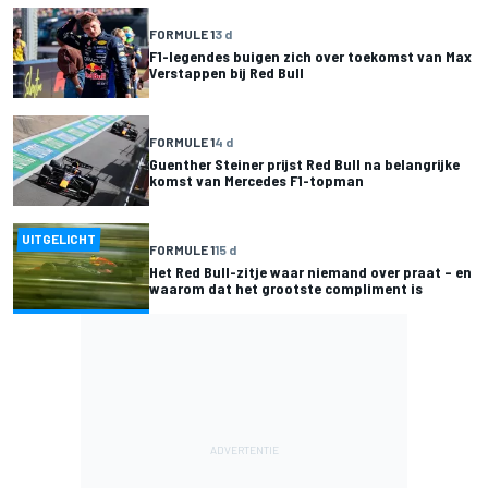
FORMULE 1
3 d
F1-legendes buigen zich over toekomst van Max
Verstappen bij Red Bull
FORMULE 1
4 d
Guenther Steiner prijst Red Bull na belangrijke
komst van Mercedes F1-topman
UITGELICHT
FORMULE 1
15 d
Het Red Bull-zitje waar niemand over praat – en
waarom dat het grootste compliment is