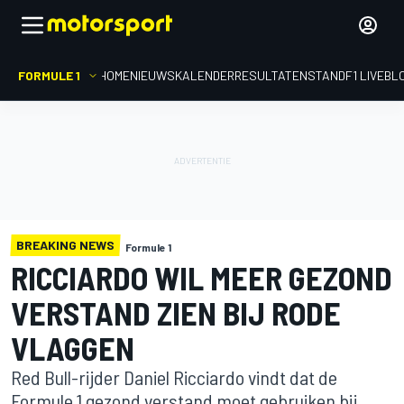
FORMULE 1
HOME
NIEUWS
KALENDER
RESULTATEN
STAND
F1 LIVEBL
BREAKING NEWS
Formule 1
RICCIARDO WIL MEER GEZOND
VERSTAND ZIEN BIJ RODE
VLAGGEN
Red Bull-rijder Daniel Ricciardo vindt dat de
Formule 1 gezond verstand moet gebruiken bij