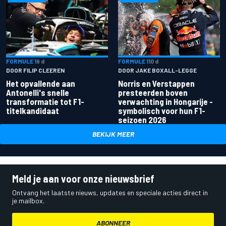
FORMULE 1
9 d
FORMULE 1
10 d
DOOR FILIP CLEEREN
DOOR JAKE BOXALL-LEGGE
Het opvallende aan
Norris en Verstappen
Antonelli's snelle
presteerden boven
transformatie tot F1-
verwachting in Hongarije -
titelkandidaat
symbolisch voor hun F1-
seizoen 2026
BEKIJK MEER
Meld je aan voor onze nieuwsbrief
Ontvang het laatste nieuws, updates en speciale acties direct in
je mailbox.
ABONNEER