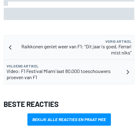
MotoGP Grand Prix van Groot-Brittannië 2026: tijden,
uitzending en meer
VORIG ARTIKEL
Raikkonen geniet weer van F1: “Dit jaar is goed, Ferrari
mist niks”
VOLGEND ARTIKEL
Video: F1 Festival Miami laat 80.000 toeschouwers
proeven van F1
BESTE REACTIES
BEKIJK ALLE REACTIES EN PRAAT MEE