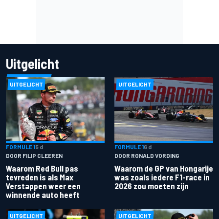
Uitgelicht
UITGELICHT
UITGELICHT
FORMULE 1
5 d
FORMULE 1
6 d
DOOR FILIP CLEEREN
DOOR RONALD VORDING
Waarom Red Bull pas
Waarom de GP van Hongarije
tevreden is als Max
was zoals iedere F1-race in
Verstappen weer een
2026 zou moeten zijn
winnende auto heeft
UITGELICHT
UITGELICHT