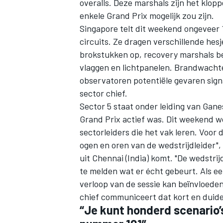
overalls. Deze marshals zijn het klopp
enkele Grand Prix mogelijk zou zijn.
Singapore telt dit weekend ongeveer 
circuits. Ze dragen verschillende hes
brokstukken op, recovery marshals be
vlaggen en lichtpanelen. Brandwachten
observatoren potentiële gevaren signa
sector chief.
Sector 5 staat onder leiding van Ganes
Grand Prix actief was. Dit weekend wo
sectorleiders die het vak leren. Voor d
ogen en oren van de wedstrijdleider",
uit Chennai (India) komt. "De wedstr
te melden wat er écht gebeurt. Als ee
verloop van de sessie kan beïnvloed
chief communiceert dat kort en duidel
“Je kunt honderd scenario’