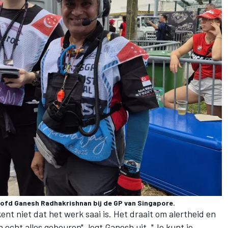
oofd Ganesh Radhakrishnan bij de GP van Singapore.
kent niet dat het werk saai is. Het draait om alertheid en
 echt alles gebeuren", legt Ganesh uit. "Je kunt je