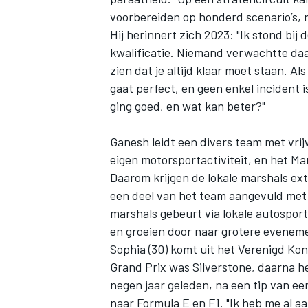
voorbereiden op honderd scenario’s, m
Hij herinnert zich 2023: "Ik stond bij
kwalificatie. Niemand verwachtte daar
zien dat je altijd klaar moet staan. A
gaat perfect, en geen enkel incident 
ging goed, en wat kan beter?"
MEER RACEKLASSEN
Ganesh leidt een divers team met vrij
eigen motorsportactiviteit, en het Mar
Daarom krijgen de lokale marshals ext
een deel van het team aangevuld met 
marshals gebeurt via lokale autosport
en groeien door naar grotere evenem
Sophia (30) komt uit het Verenigd Koni
Grand Prix was Silverstone, daarna he
negen jaar geleden, na een tip van ee
naar Formula E en F1. "Ik heb me al a