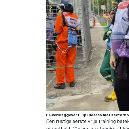
F1-verslaggever Filip Cleeren met sectorh
Een rustige eerste vrije training bete
paraatheid. "Op een stratencircuit kan