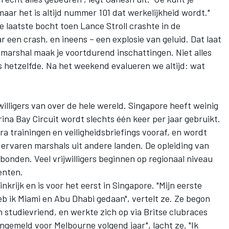
aar het is altijd nummer 101 dat werkelijkheid wordt."
 de laatste bocht toen
Lance Stroll
crashte in de
 een crash, en ineens – een explosie van geluid. Dat laat
ls marshal maak je voortdurend inschattingen. Niet alles
is hetzelfde. Na het weekend evalueren we altijd: wat
willigers van over de hele wereld. Singapore heeft weinig
ina Bay Circuit wordt slechts één keer per jaar gebruikt.
ra trainingen en veiligheidsbriefings vooraf, en wordt
ervaren marshals uit andere landen. De opleiding van
bonden. Veel vrijwilligers beginnen op regionaal niveau
enten.
nkrijk en is voor het eerst in Singapore. "Mijn eerste
b ik Miami en Abu Dhabi gedaan", vertelt ze. Ze begon
n studievriend, en werkte zich op via Britse clubraces
angemeld voor Melbourne volgend jaar", lacht ze. "Ik