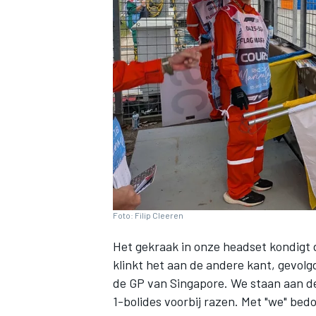
INDYCAR
Foto: Filip Cleeren
Het gekraak in onze headset kondigt 
klinkt het aan de andere kant, gevolgd
WEC
DTM
de GP van Singapore. We staan aan d
1-bolides voorbij razen. Met "we" bedo