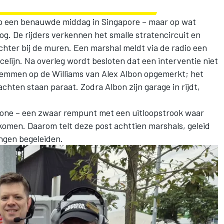
 op een benauwde middag in Singapore – maar op wat
oog. De rijders verkennen het smalle stratencircuit en
hter bij de muren. Een marshal meldt via de radio een
racelijn. Na overleg wordt besloten dat een interventie niet
 remmen op de
Williams
van Alex Albon opgemerkt; het
hten staan paraat. Zodra Albon zijn garage in rijdt,
zone – een zwaar rempunt met een uitloopstrook waar
komen. Daarom telt deze post achttien marshals, geleid
ingen begeleiden.