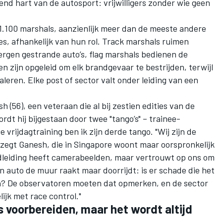
end hart van de autosport: vrijwilligers zonder wie geen
1.100 marshals, aanzienlijk meer dan de meeste andere
jes, afhankelijk van hun rol. Track marshals ruimen
rgen gestrande auto’s, flag marshals bedienen de
 zijn opgeleid om elk brandgevaar te bestrijden, terwijl
leren. Elke post of sector valt onder leiding van een
h (56), een veteraan die al bij zestien edities van de
rdt hij bijgestaan door twee "tango’s" – trainee-
e vrijdagtraining ben ik zijn derde tango. "Wij zijn de
 zegt Ganesh, die in Singapore woont maar oorspronkelijk
ijdleiding heeft camerabeelden, maar vertrouwt op ons om
n auto de muur raakt maar doorrijdt: is er schade die het
en? De observatoren moeten dat opmerken, en de sector
ijk met race control."
s voorbereiden, maar het wordt altijd