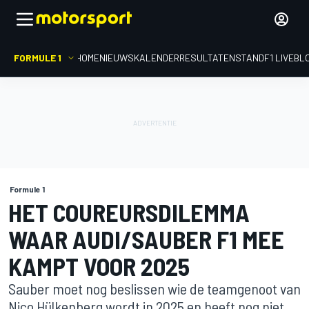
FORMULE 1
HOME
NIEUWS
KALENDER
RESULTATEN
STAND
F1 LIVEBL
Formule 1
HET COUREURSDILEMMA
WAAR AUDI/SAUBER F1 MEE
KAMPT VOOR 2025
Sauber moet nog beslissen wie de teamgenoot van
Nico Hülkenberg wordt in 2025 en heeft nog niet