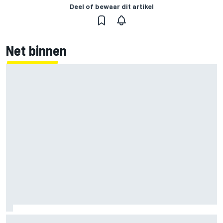
Deel of bewaar dit artikel
Net binnen
Mercedes houdt timing van upgrades voor rest F1-seizoen