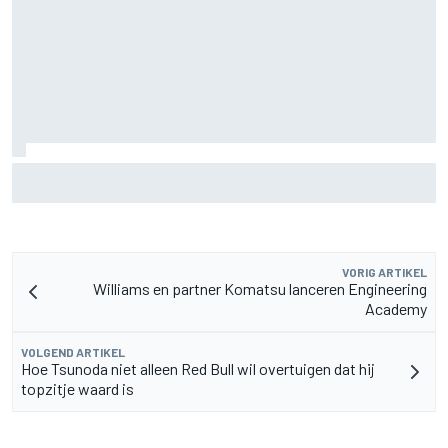
De nieuwigheid van Cadillac is eraf, maar dat is juist een
compliment
VORIG ARTIKEL
Williams en partner Komatsu lanceren Engineering
Academy
VOLGEND ARTIKEL
Hoe Tsunoda niet alleen Red Bull wil overtuigen dat hij
topzitje waard is