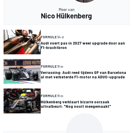
Meer van
Nico Hülkenberg
FORMULE 1
4 d
Audi voert pas in 2027 weer upgrade door aan
F1-krachtbron
FORMULE 1
1 m
Verrassing: Audi reed tijdens GP van Barcelona
al met verbeterde F1-motor na ADUO-upgrade
FORMULE 1
1 m
Hülkenberg verklaart bizarre oorzaak
uitvalbeurt: "Nog nooit meegemaakt"