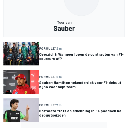
Meer van
Sauber
FORMULE 1
2 m
Overzicht: Wanneer lopen de contracten van F1-
coureurs af?
FORMULE 1
6 m
Sauber: Hamilton tekende vlak voor F1-debuut
bijna voor mijn team
FORMULE 1
7 m
Bortoleto trots op erkenning in F1-paddock na
debuutseizoen