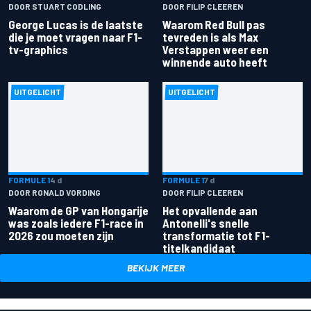
DOOR STUART CODLING
DOOR FILIP CLEEREN
George Lucas is de laatste
Waarom Red Bull pas
die je moet vragen naar F1-
tevreden is als Max
tv-graphics
Verstappen weer een
winnende auto heeft
UITGELICHT
UITGELICHT
FORMULE 1
4 d
FORMULE 1
7 d
DOOR RONALD VORDING
DOOR FILIP CLEEREN
Waarom de GP van Hongarije
Het opvallende aan
was zoals iedere F1-race in
Antonelli's snelle
2026 zou moeten zijn
transformatie tot F1-
titelkandidaat
BEKIJK MEER