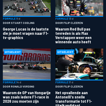
FORMULE 1
1 d
FORMULE 1
3 d
DOOR STUART CODLING
DOOR FILIP CLEEREN
George Lucas is de laatste
Waarom Red Bull pas
die je moet vragen naar F1-
tevreden is als Max
tv-graphics
Verstappen weer een
winnende auto heeft
UITGELICHT
UITGELICHT
FORMULE 1
4 d
FORMULE 1
7 d
DOOR RONALD VORDING
DOOR FILIP CLEEREN
Waarom de GP van Hongarije
Het opvallende aan
was zoals iedere F1-race in
Antonelli's snelle
2026 zou moeten zijn
transformatie tot F1-
titelkandidaat