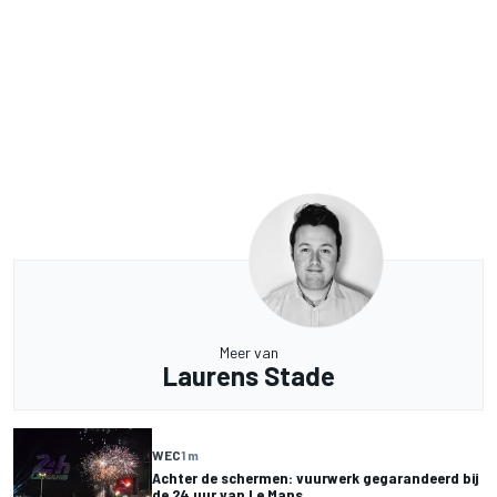
Meer van
Laurens Stade
WEC
1 m
Achter de schermen: vuurwerk gegarandeerd bij
de 24 uur van Le Mans