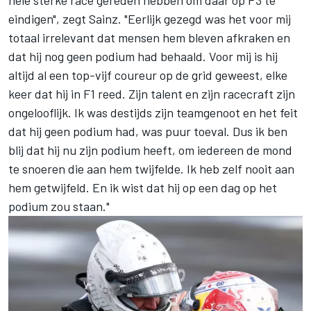
hele sterke race gereden hebben om daar op P3 te
eindigen", zegt Sainz. "Eerlijk gezegd was het voor mij
totaal irrelevant dat mensen hem bleven afkraken en
dat hij nog geen podium had behaald. Voor mij is hij
altijd al een top-vijf coureur op de grid geweest, elke
keer dat hij in F1 reed. Zijn talent en zijn racecraft zijn
ongelooflijk. Ik was destijds zijn teamgenoot en het feit
dat hij geen podium had, was puur toeval. Dus ik ben
blij dat hij nu zijn podium heeft, om iedereen de mond
te snoeren die aan hem twijfelde. Ik heb zelf nooit aan
hem getwijfeld. En ik wist dat hij op een dag op het
podium zou staan."