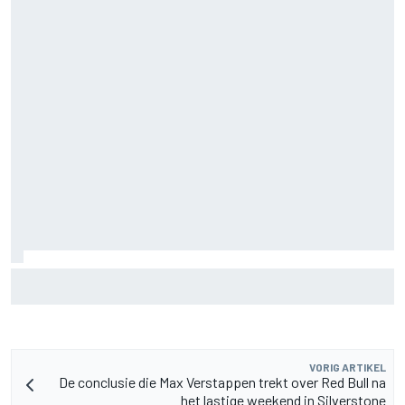
De nieuwigheid van Cadillac is eraf, maar dat is juist een
compliment
VORIG ARTIKEL
De conclusie die Max Verstappen trekt over Red Bull na
het lastige weekend in Silverstone