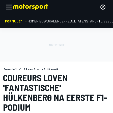
FORMULE 1
HOME
NIEUWS
KALENDER
RESULTATEN
STAND
F1 LIVEBL
Formule 1
GP van Groot-Brittannië
COUREURS LOVEN
'FANTASTISCHE'
HÜLKENBERG NA EERSTE F1-
PODIUM