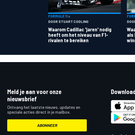
FORMULE 1
1 u
FORM
DOOR STUART CODLING
DOOR
Waarom Cadillac 'jaren' nodig
Waa
heeft om het niveau van F1-
als
rivalen te bereiken
win
Meld je aan voor onze
Download
nieuwsbrief
Ontvang het laatste nieuws, updates en
speciale acties direct in je mailbox.
ABONNEER