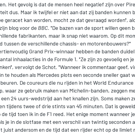
n. Het gevolg is dat de mensen heel negatief zijn over Pirel
teit dus. Maar ik twijfel er niet aan dat zij banden kunne
e geracet kan worden, mocht ze dat gevraagd worden", al
zijn blog voor de
BBC
. "De bazen van de sport willen geen
hillende fabrikanten, maar ik snap niet waarom. Op dit mom
ijd tussen de verschillende chassis- en motorenbouwers?"
ertienvoudig Grand Prix-winnaar hebben de banden duideli
antal inhaalacties in de Formule 1. "Ze zijn zo gevoelig en j
nken", vervolgt de Schot. "Wanneer ik commentaar geef, vin
 in te houden als Mercedes plots een seconde sneller gaat 
beuren. De coureurs die nu rijden in het World Endurance
, waar ze gebruik maken van Michelin-banden, zeggen me 
s een 24 uurs-wedstrijd aan het knallen zijn. Soms maken z
n tijdens twee of drie stints van 45 minuten. Dat is geweldi
 de tijd toen ik in de F1 reed. Het enige moment wanneer je
als je in de slotfase met een verschil van twintig seconden a
t juist andersom en de tijd dat een rijder echt op de limiet r