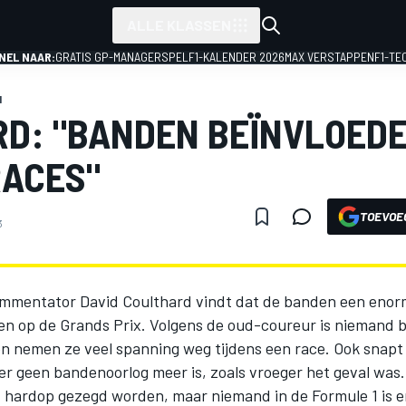
ALLE KLASSEN
NEL NAAR:
GRATIS GP-MANAGERSPEL
F1-KALENDER 2026
MAX VERSTAPPEN
F1-TE
1
D: "BANDEN BEÏNVLOEDE
RACES"
TOEVOE
3
mmentator David Coulthard vindt dat de banden een enor
en op de Grands Prix. Volgens de oud-coureur is niemand bl
 nemen ze veel spanning weg tijdens een race. Ook snapt
er geen bandenoorlog meer is, zoals vroeger het geval was.
it hardop gezegd worden, maar niemand in de Formule 1 is 