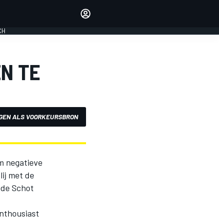
Laat je horen met de
reactiemodule
CH
LOGIN
EDITIE
N TE
NEDERLAND
GEN ALS VOORKEURSBRON
m negatieve
ij met de
 de Schot
enthousiast