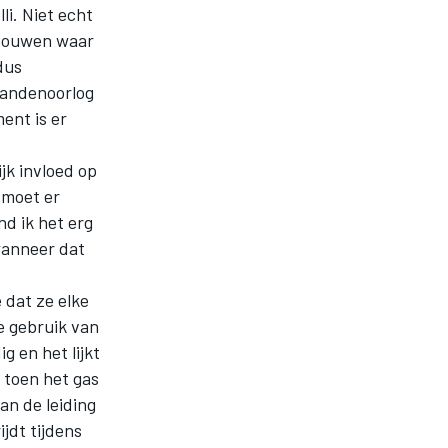
li. Niet echt
n bouwen waar
dus
 bandenoorlog
ent is er
jk invloed op
e moet er
d ik het erg
wanneer dat
dat ze elke
e gebruik van
g en het lijkt
 toen het gas
an de leiding
ijdt tijdens