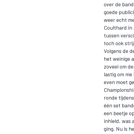
over de bande
goede publici
weer echt me
Coulthard in 
tussen versc
toch ook str
Volgens de d
het weinige a
MOTOGP
zoveel om de
lastig om me
even moet ge
Championship
ronde tijden
één set bande
een beetje op
inhield, was 
ging. Nu is he