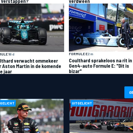
 Verstappen?
verdween
FORMULE E
2 m
ULE 1
6 d
Coulthard sprakeloos na rit in
lthard verwacht ommekeer
Gen4-auto Formule E: "Dit is
r Aston Martin in de komende
bizar"
e jaar
G
TGELICHT
UITGELICHT