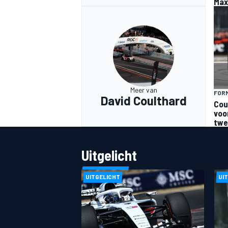
Max
MEER RACEKLASSEN
Meer van
FORM
David Coulthard
Cou
voo
twe
Uitgelicht
UITGELICHT
UI