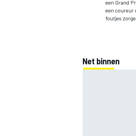
een Grand Pri
een coureur o
foutjes zorge
INDYCAR
Net binnen
WEC
DTM