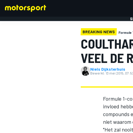
S
BREAKING NEWS
Formule 
COULTHAR
VEEL DE 
Niels Dijksterhuis
FORMULE 1
Bewerkt:
13 mei 2015, 07:5
Formule 1-co
invloed hebb
compounds en
niet waarom 
"Het zal noo