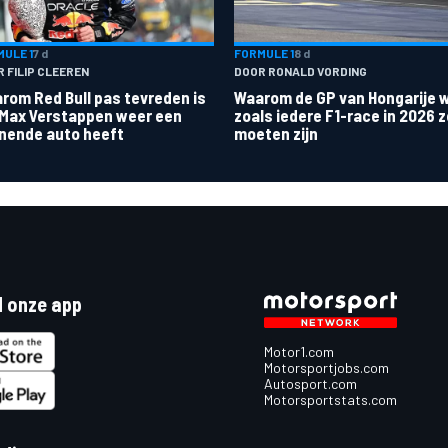
ULE 1
7 d
FORMULE 1
8 d
 FILIP CLEEREN
DOOR RONALD VORDING
rom Red Bull pas tevreden is
Waarom de GP van Hongarije 
 Max Verstappen weer een
zoals iedere F1-race in 2026 
nende auto heeft
moeten zijn
 onze app
Motor1.com
Motorsportjobs.com
Autosport.com
Motorsportstats.com