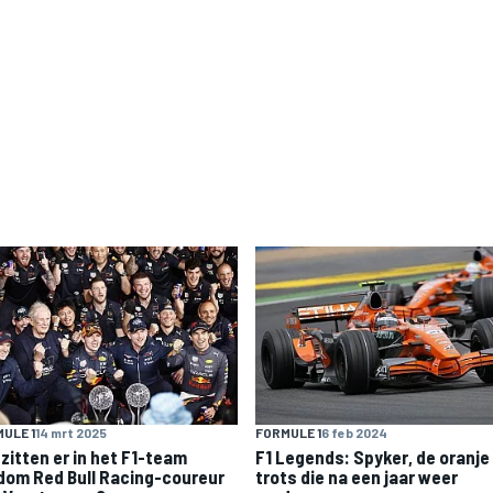
ULE 1
14 mrt 2025
FORMULE 1
6 feb 2024
 zitten er in het F1-team
F1 Legends: Spyker, de oranje
dom Red Bull Racing-coureur
trots die na een jaar weer