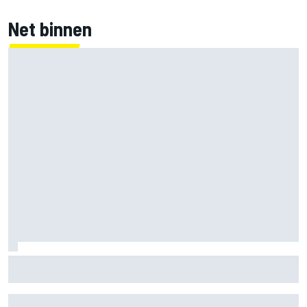
Net binnen
Marco Bezzecchi tempert verwachtingen voor Britse GP:
‘Ik ben nog niet 100%’