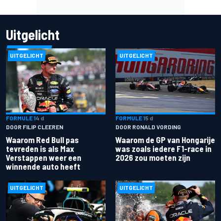
Uitgelicht
UITGELICHT
UITGELICHT
FORMULE 1
4 d
FORMULE 1
5 d
DOOR FILIP CLEEREN
DOOR RONALD VORDING
Waarom Red Bull pas
Waarom de GP van Hongarije
tevreden is als Max
was zoals iedere F1-race in
Verstappen weer een
2026 zou moeten zijn
winnende auto heeft
UITGELICHT
UITGELICHT