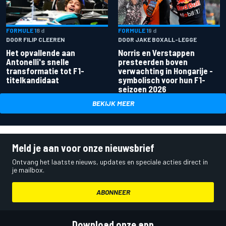
FORMULE 1
8 d
FORMULE 1
9 d
DOOR FILIP CLEEREN
DOOR JAKE BOXALL-LEGGE
Het opvallende aan
Norris en Verstappen
Antonelli's snelle
presteerden boven
transformatie tot F1-
verwachting in Hongarije -
titelkandidaat
symbolisch voor hun F1-
seizoen 2026
BEKIJK MEER
Meld je aan voor onze nieuwsbrief
Ontvang het laatste nieuws, updates en speciale acties direct in
je mailbox.
ABONNEER
Download onze app