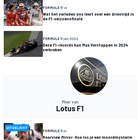
FORMULE 1
7 m
Wat het verleden ons leert over een driestrijd in
de F1-seizoensfinale
FORMULE 1
1 jan 2024
Deze F1-records kan Max Verstappen in 2024
verbreken
Meer van
Lotus F1
UITGELICHT
FORMULE 1
1 m
Rearview Mirror: Hoe los je een moordmysterie