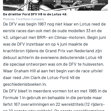
De drieliter Ford DFV V8 in de Lotus 49.
Photo by: Ford Motor Company
De DFV was begin 1967 nog niet klaar en Lotus reed de
eerste races dan ook met de oude modellen 33 en de
43, uitgerust met BRM- en Climax-motoren. Begin juni
was de DFV inzetbaar en op 4 juni maakte de
krachtbron tijdens de Grand Prix van Nederland zijn
debuut achterin de eveneens debuterende Lotus 49
die speciaal ontworpen was om de DFV te huisvesten.
Waar Graham Hill al aan het begin van de race uitviel
daar reed Jim Clark de Lotus-Ford 49 de
geschiedenisboeken in.
De DFV bleef in meerdere vormen tot en met 1985 in de
Formule 1 in gebruik en behaalde in die periode maar
liefst 167 overwinningen en 22 wereldtitels (12 rijders-
en 10 constructeurstitels). De eerste wereldkampioen