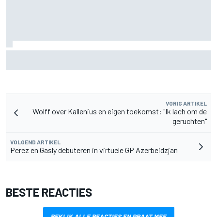
Aston Martin onthult nieuwe limited-edition Glenfiddich-
whisky
VORIG ARTIKEL
Wolff over Kallenius en eigen toekomst: "Ik lach om de
geruchten"
VOLGEND ARTIKEL
Perez en Gasly debuteren in virtuele GP Azerbeidzjan
BESTE REACTIES
BEKIJK ALLE REACTIES EN PRAAT MEE