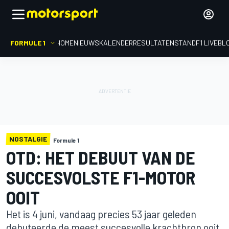
FORMULE 1
HOME
NIEUWS
KALENDER
RESULTATEN
STAND
F1 LIVEBL
NOSTALGIE
Formule 1
OTD: HET DEBUUT VAN DE
SUCCESVOLSTE F1-MOTOR
OOIT
Het is 4 juni, vandaag precies 53 jaar geleden
debuteerde de meest succesvolle krachtbron ooit