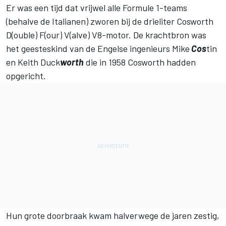
Er was een tijd dat vrijwel alle Formule 1-teams
(behalve de Italianen) zworen bij de drieliter Cosworth
D(ouble) F(our) V(alve) V8-motor. De krachtbron was
het geesteskind van de Engelse ingenieurs Mike
Cos
tin
en Keith Duck
worth
die in 1958 Cosworth hadden
opgericht.
Hun grote doorbraak kwam halverwege de jaren zestig,