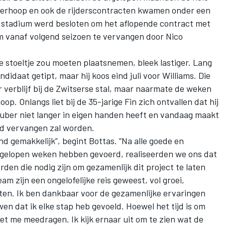
overhoop en ook de rijderscontracten kwamen onder een
eg stadium werd besloten om het aflopende contract met
m vanaf volgend seizoen te vervangen door
Nico
de stoeltje zou moeten plaatsnemen, bleek lastiger. Lang
didaat getipt, maar hij koos eind juli voor
Williams
. Die
 verblijf bij de Zwitserse stal, maar naarmate de weken
. Onlangs liet bij de 35-jarige Fin zich ontvallen dat hij
Sauber
niet langer in eigen handen
heeft en vandaag maakt
ad vervangen zal worden.
nd gemakkelijk”, begint Bottas. “Na alle goede en
 afgelopen weken hebben gevoerd, realiseerden we ons dat
den die nodig zijn om gezamenlijk dit project te laten
am zijn een ongelofelijke reis geweest, vol groei,
ten. Ik ben dankbaar voor de gezamenlijke ervaringen
en dat ik elke stap heb gevoeld. Hoewel het tijd is om
 met me meedragen. Ik kijk ernaar uit om te zien wat de