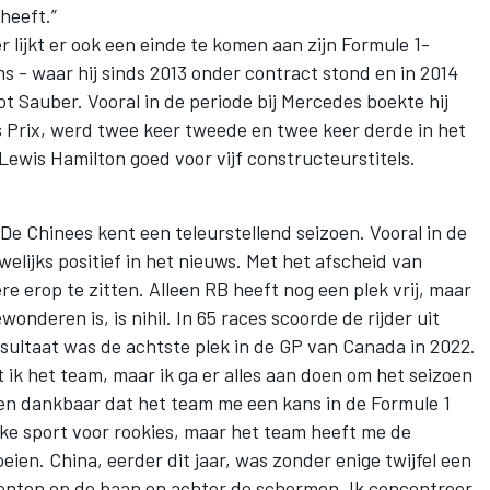
heeft.”
 lijkt er ook een einde te komen aan zijn Formule 1-
ms - waar hij sinds 2013 onder contract stond en in 2014
ot Sauber. Vooral in de periode bij Mercedes boekte hij
 Prix, werd twee keer tweede en twee keer derde in het
Lewis Hamilton
goed voor vijf constructeurstitels.
De Chinees kent een teleurstellend seizoen. Vooral in de
welijks positief in het nieuws. Met het afscheid van
re erop te zitten. Alleen RB heeft nog een plek vrij, maar
wonderen is, is nihil. In 65 races scoorde de rijder uit
sultaat was de achtste plek in de GP van Canada in 2022.
 ik het team, maar ik ga er alles aan doen om het seizoen
k ben dankbaar dat het team me een kans in de Formule 1
jke sport voor rookies, maar het team heeft me de
ien. China, eerder dit jaar, was zonder enige twijfel een
enten op de baan en achter de schermen. Ik concentreer