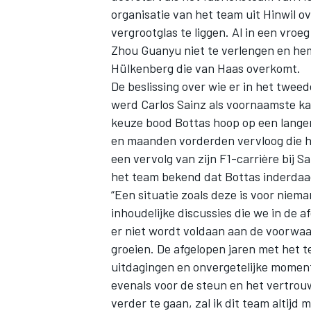
organisatie van het team uit Hinwil 
vergrootglas te liggen. Al in een vro
Zhou Guanyu niet te verlengen en he
Hülkenberg
die van Haas overkomt.
De beslissing over wie er in het twee
werd
Carlos Sainz
als voornaamste kan
keuze bood Bottas hoop op een langer
en maanden vorderden vervloog die hoop
een vervolg van zijn F1-carrière bij 
het team bekend dat Bottas inderda
“Een situatie zoals deze is voor niema
inhoudelijke discussies die we in de
er niet wordt voldaan aan de voorwaar
groeien. De afgelopen jaren met het te
uitdagingen en onvergetelijke momen
evenals voor de steun en het vertrouw
verder te gaan, zal ik dit team altijd