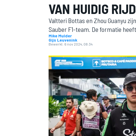
VAN HUIDIG RIJ
Valtteri Bottas en Zhou Guanyu zijn
Sauber F1-team. De formatie heef
Mike Mulder
Gijs Leuvenink
Bewerkt:
6 nov 2024, 08:34
MOTOGP