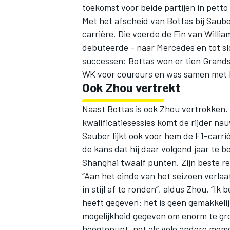
toekomst voor beide partijen in petto 
Met het afscheid van Bottas bij Sauber
carrière. Die voerde de Fin van Willia
debuteerde - naar
Mercedes
en tot sl
successen: Bottas won er tien Grands
WK voor coureurs en was samen met
Ook Zhou vertrekt
Naast Bottas is ook Zhou vertrokken. 
kwalificatiesessies komt de rijder nau
Sauber lijkt ook voor hem de F1-carriè
de kans dat hij daar volgend jaar te be
Shanghai twaalf punten. Zijn beste re
“Aan het einde van het seizoen verlaat
in stijl af te ronden”, aldus Zhou. “I
heeft gegeven: het is geen gemakkeli
mogelijkheid gegeven om enorm te groe
hoogtepunt, net als vele andere mom