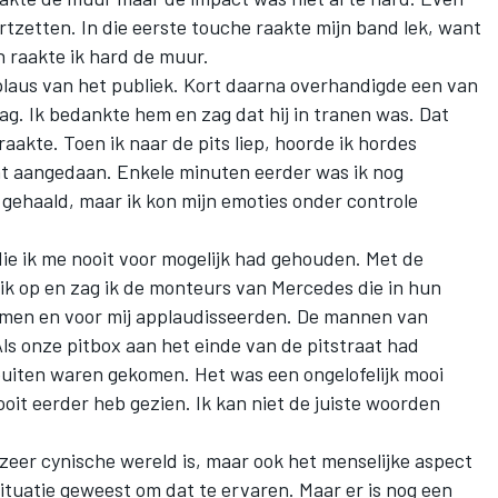
ortzetten. In die eerste touche raakte mijn band lek, want
n raakte ik hard de muur.
plaus van het publiek. Kort daarna overhandigde een van
g. Ik bedankte hem en zag dat hij in tranen was. Dat
aakte. Toen ik naar de pits liep, hoorde ik hordes
t aangedaan. Enkele minuten eerder was ik nog
d gehaald, maar ik kon mijn emoties onder controle
die ik me nooit voor mogelijk had gehouden. Met de
 ik op en zag ik de monteurs van Mercedes die in hun
omen en voor mij applaudisseerden. De mannen van
Als onze pitbox aan het einde van de pitstraat had
 buiten waren gekomen. Het was een ongelofelijk mooi
nooit eerder heb gezien. Ik kan niet de juiste woorden
zeer cynische wereld is, maar ook het menselijke aspect
 situatie geweest om dat te ervaren. Maar er is nog een