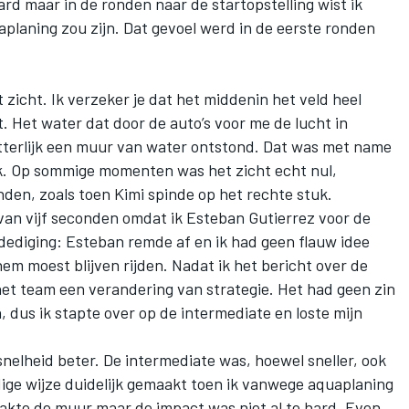
rd maar in de ronden naar de startopstelling wist ik
aplaning zou zijn. Dat gevoel werd in de eerste ronden
zicht. Ik verzeker je dat het middenin het veld heel
t. Het water dat door de auto’s voor me de lucht in
tterlijk een muur van water ontstond. Dat was met name
ijk. Op sommige momenten was het zicht echt nul,
nden, zoals toen Kimi spinde op het rechte stuk.
f van vijf seconden omdat ik Esteban Gutierrez voor de
rdediging: Esteban remde af en ik had geen flauw idee
 hem moest blijven rijden. Nadat ik het bericht over de
het team een verandering van strategie. Het had geen zin
n, dus ik stapte over op de intermediate en loste mijn
nelheid beter. De intermediate was, hoewel sneller, ook
dige wijze duidelijk gemaakt toen ik vanwege aquaplaning
raakte de muur maar de impact was niet al te hard. Even