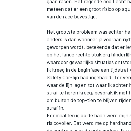
gaan racen. Het regende nooit echt ha
meteen dat er een groot risico op aqu
van de race bevestigd.
Het grootste probleem was echter het 
anders is dan wanneer je vooraan rijd
geworpen wordt, betekende dat er le
op het lange rechte stuk erg hinderl
waardoor gevaarlijke situaties ontsto
Ik kreeg in de beginfase een tijdstra
Safety Car-lijn had ingehaald. Ter ve
waar de lijn lag en tot waar ik achter
straf te horen kreeg, besprak ik met 
om buiten de top-tien te blijven rijde
straf in.
Eenmaal terug op de baan werd mijn s
risicovoller. Dat werd me op hardhan
de controle over de auto verloor. Ik 