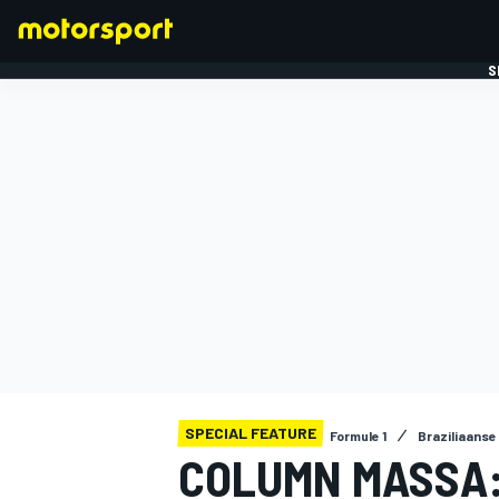
S
FORMULE 1
SPECIAL FEATURE
Formule 1
Braziliaanse
COLUMN MASSA: