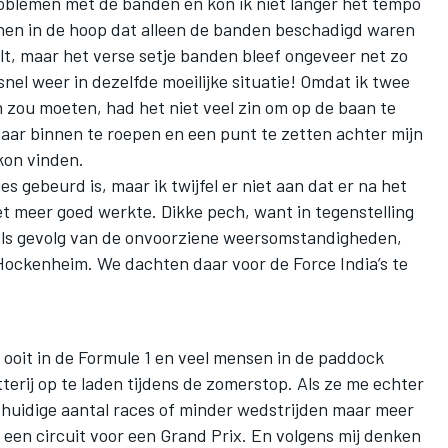
roblemen met de banden en kon ik niet langer het tempo
binnen in de hoop dat alleen de banden beschadigd waren
t, maar het verse setje banden bleef ongeveer net zo
 snel weer in dezelfde moeilijke situatie! Omdat ik twee
 zou moeten, had het niet veel zin om op de baan te
naar binnen te roepen en een punt te zetten achter mijn
 kon vinden.
 gebeurd is, maar ik twijfel er niet aan dat er na het
et meer goed werkte. Dikke pech, want in tegenstelling
 als gevolg van de onvoorziene weersomstandigheden,
ckenheim. We dachten daar voor de Force India’s te
n ooit in de Formule 1 en veel mensen in de paddock
erij op te laden tijdens de zomerstop. Als ze me echter
huidige aantal races of minder wedstrijden maar meer
r een circuit voor een Grand Prix. En volgens mij denken