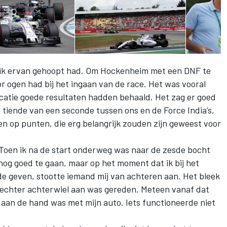
t ik ervan gehoopt had. Om Hockenheim met een DNF te
or ogen had bij het ingaan van de race. Het was vooral
icatie goede resultaten hadden behaald. Het zag er goed
n tiende van een seconde tussen ons en de Force India’s,
n op punten, die erg belangrijk zouden zijn geweest voor
Toen ik na de start onderweg was naar de zesde bocht
 nog goed te gaan, maar op het moment dat ik bij het
de geven, stootte iemand mij van achteren aan. Het bleek
n rechter achterwiel aan was gereden. Meteen vanaf dat
 aan de hand was met mijn auto. Iets functioneerde niet