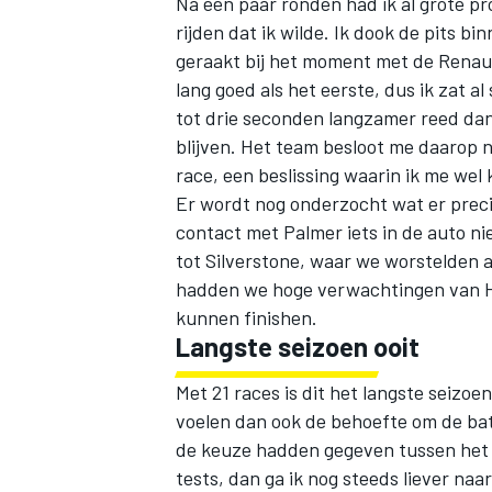
Na een paar ronden had ik al grote p
rijden dat ik wilde. Ik dook de pits 
geraakt bij het moment met de Renaul
lang goed als het eerste, dus ik zat al
tot drie seconden langzamer reed dan
blijven. Het team besloot me daarop 
race, een beslissing waarin ik me wel
Er wordt nog onderzocht wat er precies
contact met Palmer iets in de auto ni
tot Silverstone, waar we worstelden
hadden we hoge verwachtingen van Ho
kunnen finishen.
Langste seizoen ooit
Met 21 races is dit het langste seizoe
voelen dan ook de behoefte om de batt
de keuze hadden gegeven tussen het 
tests, dan ga ik nog steeds liever naa