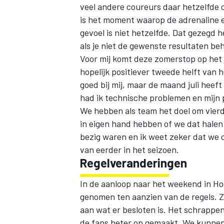
veel andere coureurs daar hetzelfde
is het moment waarop de adrenaline e
gevoel is niet hetzelfde. Dat gezegd h
als je niet de gewenste resultaten be
Voor mij komt deze zomerstop op het 
hopelijk positiever tweede helft van 
goed bij mij, maar de maand juli heeft 
had ik technische problemen en mijn 
We hebben als team het doel om vierd
in eigen hand hebben of we dat hale
bezig waren en ik weet zeker dat we
van eerder in het seizoen.
Regelveranderingen
In de aanloop naar het weekend in Hoc
genomen ten aanzien van de regels. Zo
aan wat er besloten is. Het schrappen
de fans beter op gemaakt. We kunnen