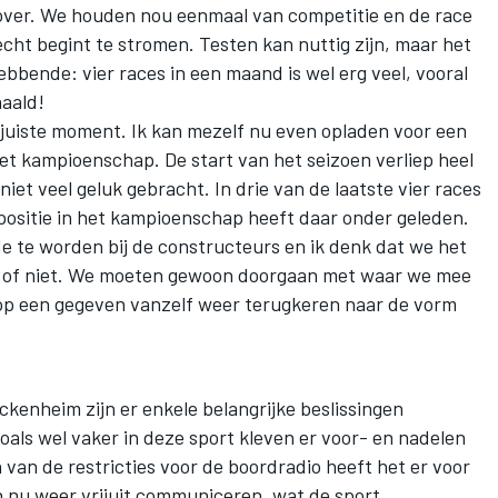
 over. We houden nou eenmaal van competitie en de race
cht begint te stromen. Testen kan nuttig zijn, maar het
ebbende: vier races in een maand is wel erg veel, vooral
haald!
juiste moment. Ik kan mezelf nu even opladen voor een
het kampioenschap. De start van het seizoen verliep heel
niet veel geluk gebracht. In drie van de laatste vier races
positie in het kampioenschap heeft daar onder geleden.
e te worden bij de constructeurs en ik denk dat we het
n of niet. We moeten gewoon doorgaan met waar we mee
 op een gegeven vanzelf weer terugkeren naar de vorm
kenheim zijn er enkele belangrijke beslissingen
als wel vaker in deze sport kleven er voor- en nadelen
 van de restricties voor de boordradio heeft het er voor
 nu weer vrijuit communiceren, wat de sport