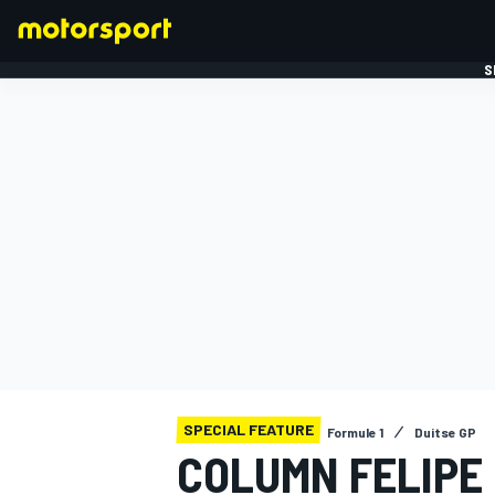
S
FORMULE 1
SPECIAL FEATURE
Formule 1
Duitse GP
COLUMN FELIPE