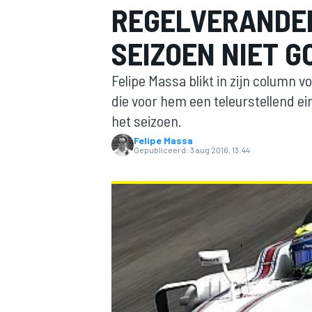
REGELVERANDER
SEIZOEN NIET G
Felipe Massa blikt in zijn column 
die voor hem een teleurstellend ei
het seizoen.
Felipe Massa
MOTOGP
Gepubliceerd:
3 aug 2016, 13:44