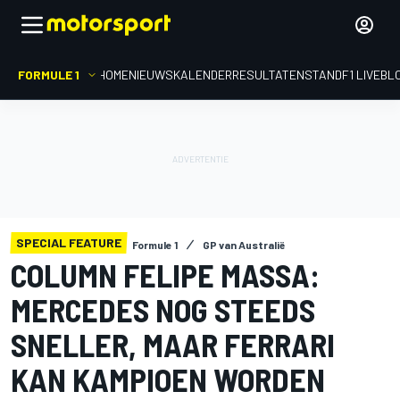
FORMULE 1
HOME
NIEUWS
KALENDER
RESULTATEN
STAND
F1 LIVEBL
SPECIAL FEATURE
Formule 1
GP van Australië
COLUMN FELIPE MASSA:
MERCEDES NOG STEEDS
SNELLER, MAAR FERRARI
KAN KAMPIOEN WORDEN