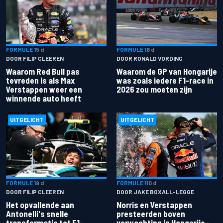
FORMULE 1
5 d
FORMULE 1
6 d
DOOR FILIP CLEEREN
DOOR RONALD VORDING
Waarom Red Bull pas
Waarom de GP van Hongarije
tevreden is als Max
was zoals iedere F1-race in
Verstappen weer een
2026 zou moeten zijn
winnende auto heeft
UITGELICHT
UITGELICHT
FORMULE 1
9 d
FORMULE 1
10 d
DOOR FILIP CLEEREN
DOOR JAKE BOXALL-LEGGE
Het opvallende aan
Norris en Verstappen
Antonelli's snelle
presteerden boven
transformatie tot F1-
verwachting in Hongarije -