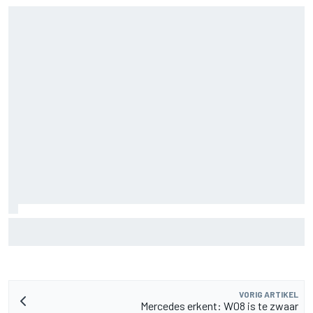
MotoGP Grand Prix van Groot-Brittannië 2026: tijden,
uitzending en meer
VORIG ARTIKEL
Mercedes erkent: W08 is te zwaar