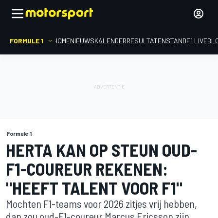
FORMULE 1
HOME
NIEUWS
KALENDER
RESULTATEN
STAND
F1 LIVEBL
Formule 1
HERTA KAN OP STEUN OUD-
F1-COUREUR REKENEN:
"HEEFT TALENT VOOR F1"
Mochten F1-teams voor 2026 zitjes vrij hebben,
dan zou oud-F1-coureur Marcus Ericsson zijn