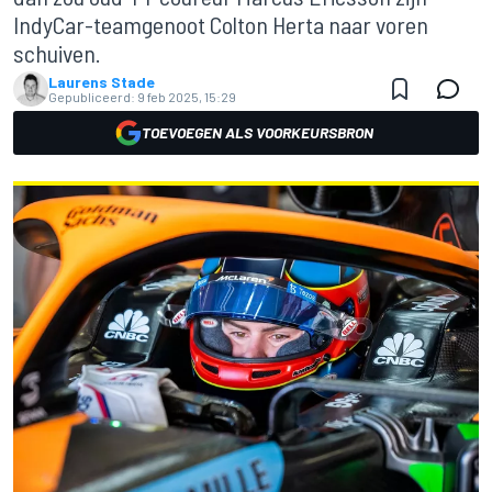
IndyCar-teamgenoot Colton Herta naar voren
schuiven.
Laurens Stade
Gepubliceerd:
9 feb 2025, 15:29
TOEVOEGEN ALS VOORKEURSBRON