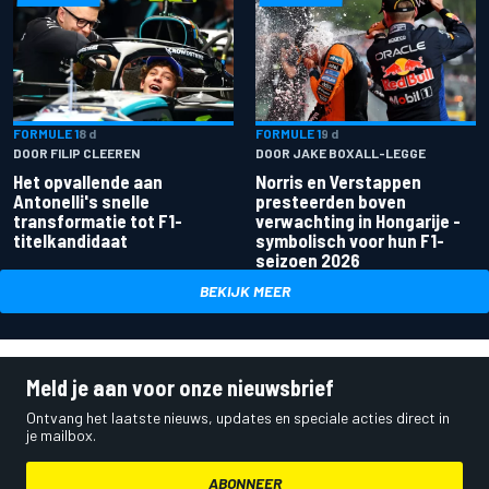
FORMULE 1
8 d
FORMULE 1
9 d
DOOR FILIP CLEEREN
DOOR JAKE BOXALL-LEGGE
Het opvallende aan
Norris en Verstappen
Antonelli's snelle
presteerden boven
transformatie tot F1-
verwachting in Hongarije -
titelkandidaat
symbolisch voor hun F1-
seizoen 2026
BEKIJK MEER
Meld je aan voor onze nieuwsbrief
Ontvang het laatste nieuws, updates en speciale acties direct in
je mailbox.
ABONNEER