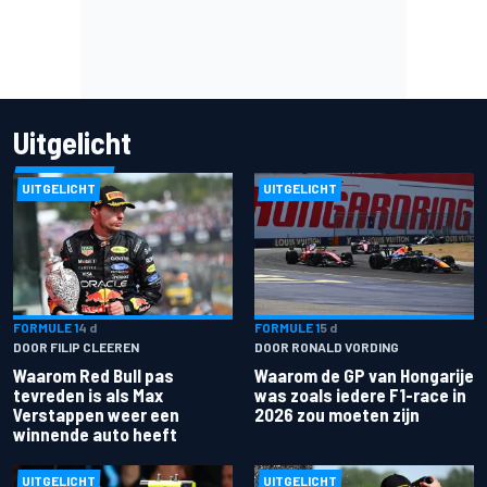
Uitgelicht
UITGELICHT
UITGELICHT
FORMULE 1
4 d
FORMULE 1
5 d
DOOR FILIP CLEEREN
DOOR RONALD VORDING
Waarom Red Bull pas
Waarom de GP van Hongarije
tevreden is als Max
was zoals iedere F1-race in
Verstappen weer een
2026 zou moeten zijn
winnende auto heeft
UITGELICHT
UITGELICHT