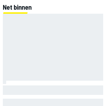
Net binnen
Marco Bezzecchi tempert verwachtingen voor Britse GP:
‘Ik ben nog niet 100%’