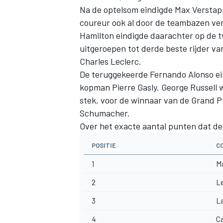
Na de optelsom eindigde Max Verstap
coureur ook al
door de teambazen verk
Hamilton eindigde daarachter op de tw
uitgeroepen tot derde beste rijder va
Charles Leclerc.
De teruggekeerde Fernando Alonso ein
kopman Pierre Gasly. George Russell w
stek, voor de winnaar van de Grand 
Schumacher.
Over het exacte aantal punten dat de
POSITIE
C
1
M
2
L
3
La
4
Ca