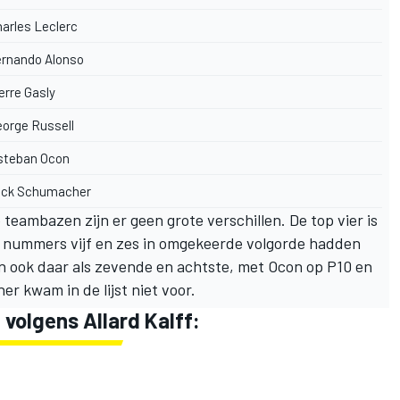
arles Leclerc
ernando Alonso
erre Gasly
orge Russell
steban Ocon
ick Schumacher
eambazen zijn er geen grote verschillen. De top vier is
de nummers vijf en zes in omgekeerde volgorde hadden
en ook daar als zevende en achtste, met Ocon op P10 en
r kwam in de lijst niet voor.
volgens Allard Kalff: