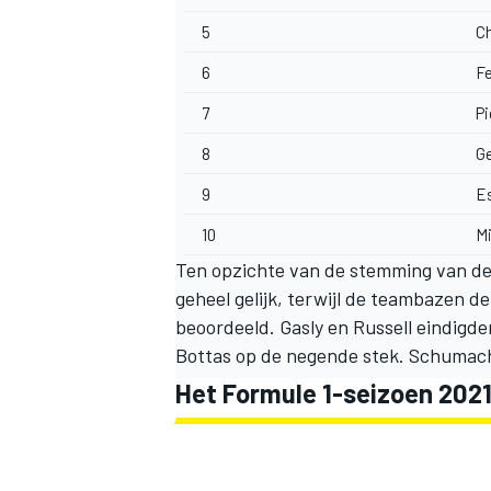
5
Ch
6
F
7
Pi
8
Ge
9
E
10
M
Ten opzichte van de stemming van de t
geheel gelijk, terwijl de teambazen 
beoordeeld. Gasly en Russell eindigd
Bottas op de negende stek. Schumache
Het Formule 1-seizoen 2021 