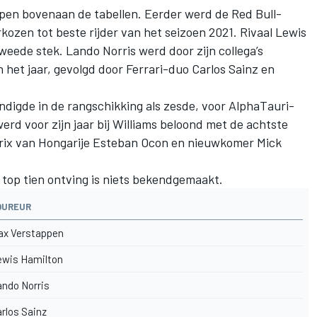
pen bovenaan de tabellen. Eerder werd de Red Bull-
ozen tot beste rijder van het seizoen 2021
. Rivaal Lewis
eede stek. Lando Norris werd door zijn collega’s
n het jaar, gevolgd door Ferrari-duo Carlos Sainz en
digde in de rangschikking als zesde, voor AlphaTauri-
erd voor zijn jaar bij Williams beloond met de achtste
Prix van Hongarije Esteban Ocon en nieuwkomer Mick
 top tien ontving is niets bekendgemaakt.
OUREUR
ax Verstappen
ewis Hamilton
ndo Norris
rlos Sainz