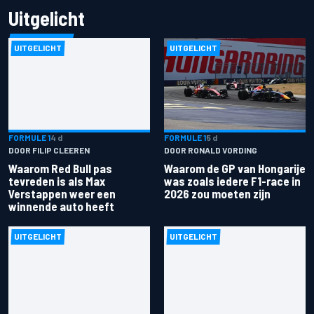
Uitgelicht
UITGELICHT
UITGELICHT
FORMULE 1
4 d
FORMULE 1
5 d
DOOR FILIP CLEEREN
DOOR RONALD VORDING
Waarom Red Bull pas
Waarom de GP van Hongarije
tevreden is als Max
was zoals iedere F1-race in
Verstappen weer een
2026 zou moeten zijn
winnende auto heeft
UITGELICHT
UITGELICHT