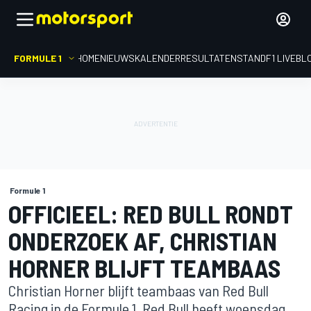
FORMULE 1
HOME
NIEUWS
KALENDER
RESULTATEN
STAND
F1 LIVEBL
Formule 1
OFFICIEEL: RED BULL RONDT
ONDERZOEK AF, CHRISTIAN
HORNER BLIJFT TEAMBAAS
Christian Horner blijft teambaas van Red Bull
Racing in de Formule 1. Red Bull heeft woensdag