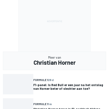
Meer van
Christian Horner
FORMULE 1
28 d
F1-panel: Is Red Bull er een jaar na het ontslag
van Horner beter of slechter aan toe?
FORMULE 1
1 m
Christian Horner terug in F1-paddock tijdens