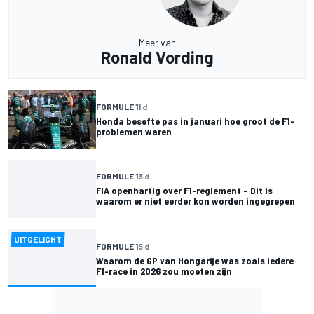
Meer van
Ronald Vording
FORMULE 1
1 d
Honda besefte pas in januari hoe groot de F1-
problemen waren
FORMULE 1
3 d
FIA openhartig over F1-reglement – Dit is
waarom er niet eerder kon worden ingegrepen
UITGELICHT
FORMULE 1
5 d
Waarom de GP van Hongarije was zoals iedere
F1-race in 2026 zou moeten zijn