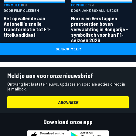
FORMULE 1
8 d
FORMULE 1
9 d
DOOR FILIP CLEEREN
DOOR JAKE BOXALL-LEGGE
Het opvallende aan
Norris en Verstappen
Antonelli's snelle
presteerden boven
transformatie tot F1-
verwachting in Hongarije -
titelkandidaat
symbolisch voor hun F1-
seizoen 2026
BEKIJK MEER
Meld je aan voor onze nieuwsbrief
Ontvang het laatste nieuws, updates en speciale acties direct in
je mailbox.
ABONNEER
Download onze app