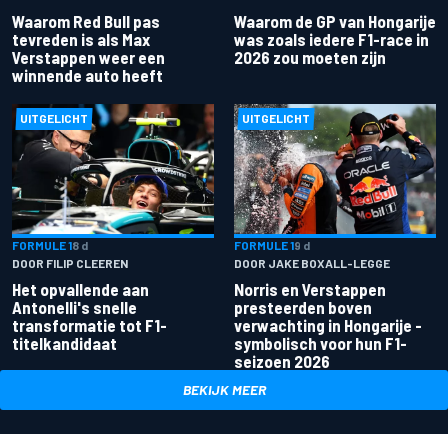
Waarom Red Bull pas
Waarom de GP van Hongarije
tevreden is als Max
was zoals iedere F1-race in
Verstappen weer een
2026 zou moeten zijn
winnende auto heeft
UITGELICHT
UITGELICHT
FORMULE 1
8 d
FORMULE 1
9 d
DOOR FILIP CLEEREN
DOOR JAKE BOXALL-LEGGE
Het opvallende aan
Norris en Verstappen
Antonelli's snelle
presteerden boven
transformatie tot F1-
verwachting in Hongarije -
titelkandidaat
symbolisch voor hun F1-
seizoen 2026
BEKIJK MEER