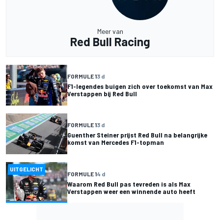
Meer van
Red Bull Racing
FORMULE 1
3 d
F1-legendes buigen zich over toekomst van Max
Verstappen bij Red Bull
FORMULE 1
3 d
Guenther Steiner prijst Red Bull na belangrijke
komst van Mercedes F1-topman
UITGELICHT
FORMULE 1
4 d
Waarom Red Bull pas tevreden is als Max
Verstappen weer een winnende auto heeft