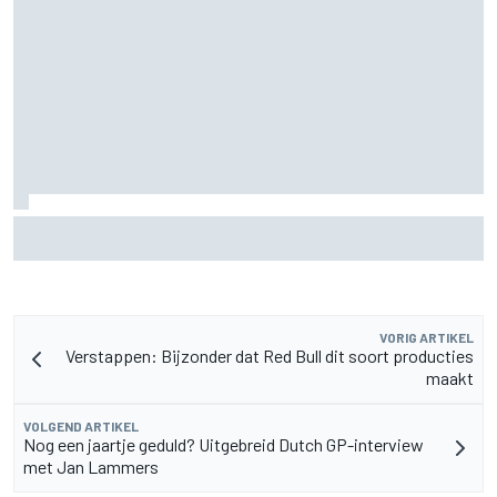
Pedro Acosta houdt hoop op eerste MotoGP-zege met KTM
VORIG ARTIKEL
Verstappen: Bijzonder dat Red Bull dit soort producties
maakt
VOLGEND ARTIKEL
Nog een jaartje geduld? Uitgebreid Dutch GP-interview
met Jan Lammers