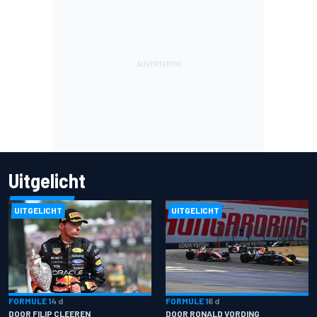
Uitgelicht
UITGELICHT
UITGELICHT
FORMULE 1
4 d
FORMULE 1
6 d
DOOR FILIP CLEEREN
DOOR RONALD VORDING