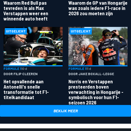
Waarom Red Bull pas
Waarom de GP van Hongarije
tevreden is als Max
was zoals iedere F1-race in
Verstappen weer een
2026 zou moeten zijn
winnende auto heeft
UITGELICHT
UITGELICHT
FORMULE 1
10 d
FORMULE 1
11 d
DOOR FILIP CLEEREN
DOOR JAKE BOXALL-LEGGE
Het opvallende aan
Norris en Verstappen
Antonelli's snelle
presteerden boven
transformatie tot F1-
verwachting in Hongarije -
titelkandidaat
symbolisch voor hun F1-
seizoen 2026
BEKIJK MEER