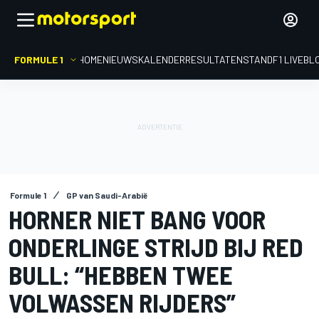
FORMULE 1
HOME
NIEUWS
KALENDER
RESULTATEN
STAND
F1 LIVEBL
Formule 1
GP van Saudi-Arabië
HORNER NIET BANG VOOR
ONDERLINGE STRIJD BIJ RED
BULL: “HEBBEN TWEE
VOLWASSEN RIJDERS”