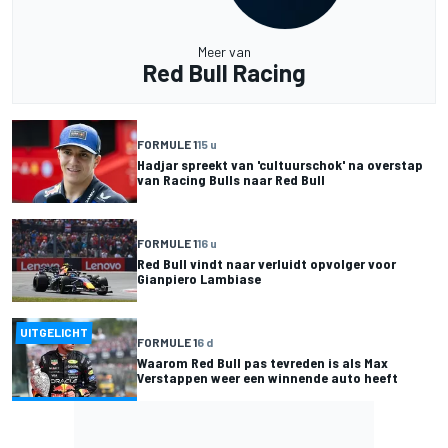
Meer van
Red Bull Racing
FORMULE 1
15 u
Hadjar spreekt van 'cultuurschok' na overstap
van Racing Bulls naar Red Bull
FORMULE 1
16 u
Red Bull vindt naar verluidt opvolger voor
Gianpiero Lambiase
UITGELICHT
FORMULE 1
6 d
Waarom Red Bull pas tevreden is als Max
Verstappen weer een winnende auto heeft