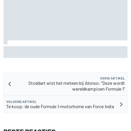
F2-talent Rafael Camara reageert op Haas F1-geruchten
voor 2027
VORIG ARTIKEL
Stoddart wist het meteen bij Alonso: "Deze wordt
wereldkampioen Formule 1"
VOLGEND ARTIKEL
Te koop: de oude Formule 1-motorhome van Force India