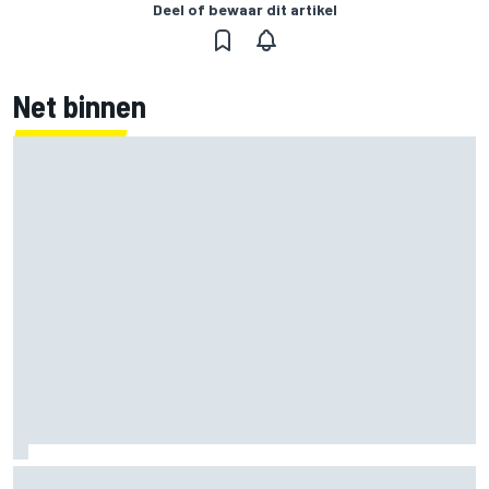
Deel of bewaar dit artikel
Net binnen
Jorge Martin ‘uit het dal’ na dominante sprintzege op