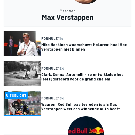
Meer van
Max Verstappen
FORMULE 1
1 d
Mika Hakkinen waarschuwt McLaren: haal Max
Verstappen niet binnen
FORMULE 1
2 d
Clark, Senna, Antonelli – zo ontwikkelde het
leeftijdsrecord voor de grand chelem
UITGELICHT
FORMULE 1
8 d
Waarom Red Bull pas tevreden is als Max
Verstappen weer een winnende auto heeft