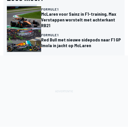
FORMULE 1
McLaren voor Sainz in F1-training, Max
Verstappen worstelt met achterkant
RB21
FORMULE 1
Red Bull met nieuwe sidepods naar F1 GP
Imola in jacht op McLaren