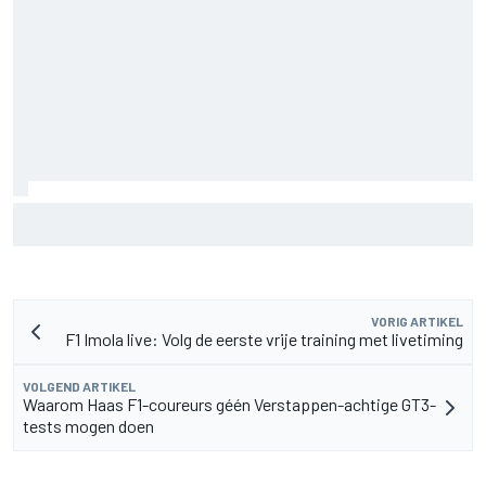
Waarom McLaren zijn F1-auto van 2026 nog blijft
doorontwikkelen
VORIG ARTIKEL
F1 Imola live: Volg de eerste vrije training met livetiming
VOLGEND ARTIKEL
Waarom Haas F1-coureurs géén Verstappen-achtige GT3-
tests mogen doen