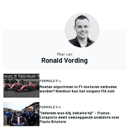
Meer van
Ronald Vording
FORMULE 1
7 u
Moeten algoritmen in F1-motoren verboden
worden? Hierdoor kan het volgens FIA niet
FORMULE 1
1 d
"Iedereen was blij, behalve hij" – Franco
Colapinto deelt veelzeggende anekdote over
Flavio Briatore