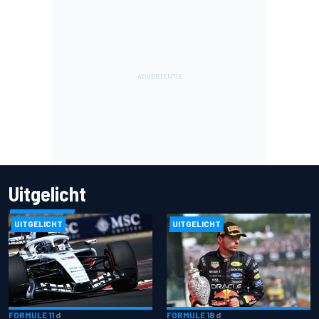
Uitgelicht
UITGELICHT
UITGELICHT
FORMULE 1
1 d
FORMULE 1
8 d