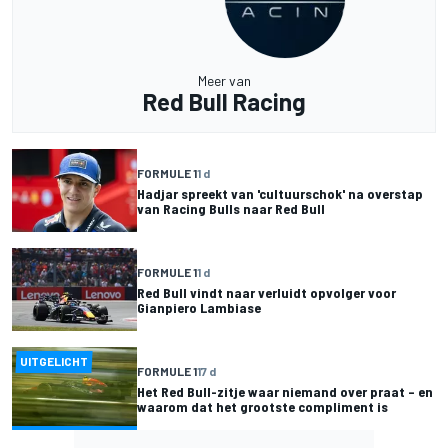
Meer van
Red Bull Racing
FORMULE 1
1 d
Hadjar spreekt van 'cultuurschok' na overstap
van Racing Bulls naar Red Bull
FORMULE 1
1 d
Red Bull vindt naar verluidt opvolger voor
Gianpiero Lambiase
UITGELICHT
FORMULE 1
17 d
Het Red Bull-zitje waar niemand over praat – en
waarom dat het grootste compliment is