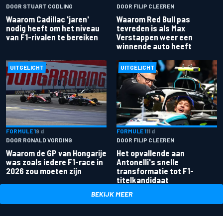
DOOR STUART CODLING
DOOR FILIP CLEEREN
Waarom Cadillac 'jaren'
Waarom Red Bull pas
nodig heeft om het niveau
tevreden is als Max
van F1-rivalen te bereiken
Verstappen weer een
winnende auto heeft
UITGELICHT
UITGELICHT
FORMULE 1
9 d
FORMULE 1
11 d
DOOR RONALD VORDING
DOOR FILIP CLEEREN
Waarom de GP van Hongarije
Het opvallende aan
was zoals iedere F1-race in
Antonelli's snelle
2026 zou moeten zijn
transformatie tot F1-
titelkandidaat
BEKIJK MEER