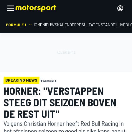
FORMULE 1
HOME
NIEUWS
KALENDER
RESULTATEN
STAND
F1 LIVEBL
BREAKING NEWS
Formule 1
HORNER: "VERSTAPPEN
STEEG DIT SEIZOEN BOVEN
DE REST UIT"
Volgens Christian Horner heeft Red Bull Racing in
het afgelopen seizoen zo goed als elke kans benut.