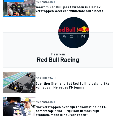
FORMULE 1
6 d
Waarom Red Bull pas tevreden is als Max
Verstappen weer een winnende auto heeft
Meer van
Red Bull Racing
FORMULE 1
4 d
Guenther Steiner prijst Red Bull na belangrijke
komst van Mercedes F1-topman
FORMULE 1
5 d
Max Verstappen over zijn toekomst na de F1-
zomerstop: "Natuurlijk kan ik makkelijk
stoppen, maar ik hou van racen"