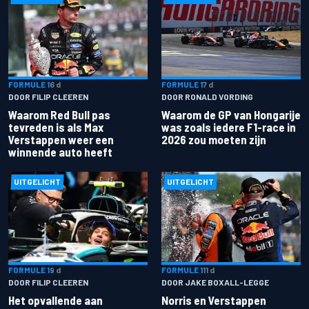
FORMULE 1
6 d
FORMULE 1
7 d
DOOR FILIP CLEEREN
DOOR RONALD VORDING
Waarom Red Bull pas
Waarom de GP van Hongarije
tevreden is als Max
was zoals iedere F1-race in
Verstappen weer een
2026 zou moeten zijn
winnende auto heeft
UITGELICHT
UITGELICHT
FORMULE 1
9 d
FORMULE 1
11 d
DOOR FILIP CLEEREN
DOOR JAKE BOXALL-LEGGE
Het opvallende aan
Norris en Verstappen