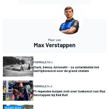
Meer van
Max Verstappen
FORMULE 1
19 u
Clark, Senna, Antonelli – zo ontwikkelde het
leeftijdsrecord voor de grand chelem
FORMULE 1
4 d
F1-legendes buigen zich over toekomst van Max
Verstappen bij Red Bull
UITGELICHT