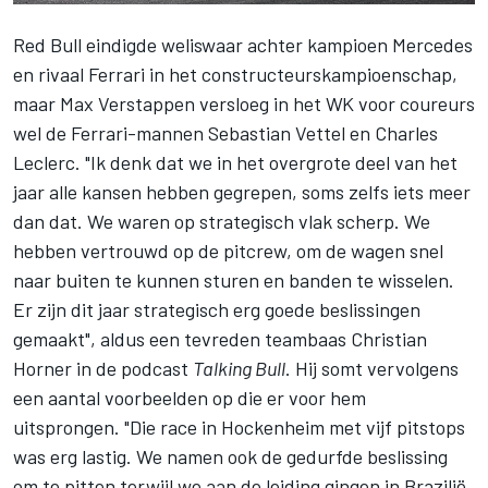
Red Bull
eindigde weliswaar achter kampioen Mercedes
en rivaal Ferrari in het
constructeurskampioenschap
,
maar
Max Verstappen
versloeg in het WK voor coureurs
wel de Ferrari-mannen Sebastian Vettel en Charles
Leclerc. "Ik denk dat we in het overgrote deel van het
jaar alle kansen hebben gegrepen, soms zelfs iets meer
dan dat. We waren op strategisch vlak scherp. We
hebben vertrouwd op de pitcrew, om de wagen snel
naar buiten te kunnen sturen en banden te wisselen.
Er zijn dit jaar strategisch erg goede beslissingen
gemaakt", aldus een tevreden teambaas Christian
Horner in de podcast
Talking Bull
. Hij somt vervolgens
een aantal voorbeelden op die er voor hem
uitsprongen. "Die race in Hockenheim met vijf pitstops
was erg lastig. We namen ook de gedurfde beslissing
om te pitten terwijl we aan de leiding gingen in Brazilië,