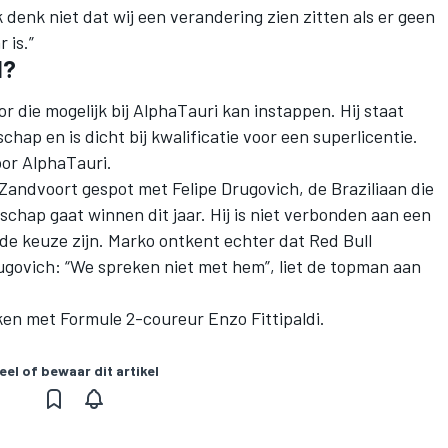
k denk niet dat wij een verandering zien zitten als er geen
 is.”
l?
r die mogelijk bij AlphaTauri kan instappen. Hij staat
hap en is dicht bij kwalificatie voor een superlicentie.
oor AlphaTauri.
 Zandvoort gespot met Felipe Drugovich
, de Braziliaan die
chap gaat winnen dit jaar. Hij is niet verbonden aan een
e keuze zijn. Marko ontkent echter dat Red Bull
rugovich: “We spreken niet met hem”, liet de topman aan
en met Formule 2-coureur Enzo Fittipaldi.
eel of bewaar dit artikel