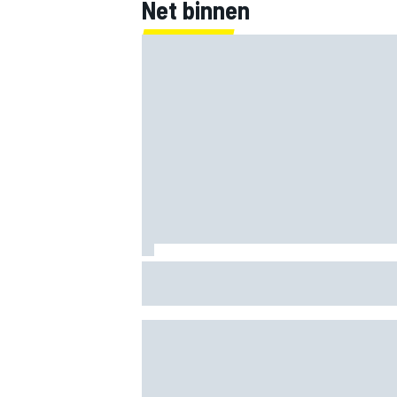
Net binnen
Zo kijk je naar IndyCar 2026 in Portland
starttijd en tv