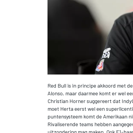
INDYCAR
Red Bull is in principe akkoord met d
Alonso, maar daarmee komt er wel een z
Christian Horner suggereert dat Indy
moet Herta eerst wel een superlicenti
WEC
DTM
puntensysteem komt de Amerikaan niet
Rivaliserende teams hebben aangegev
uitzondering mag maken. Ook F1-baa