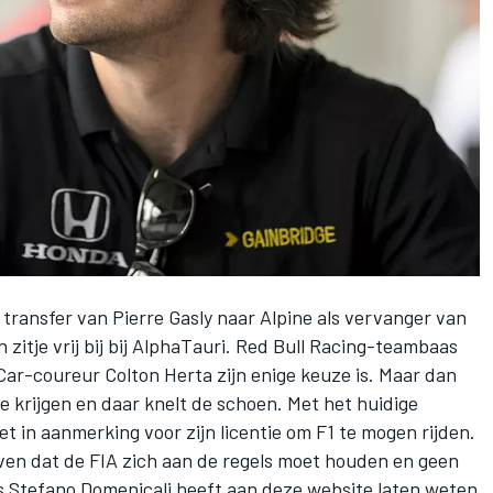
e transfer van
Pierre Gasly
naar
Alpine
als vervanger van
itje vrij bij bij
AlphaTauri
. Red Bull Racing-teambaas
Car-coureur Colton Herta zijn enige keuze is. Maar dan
e krijgen en daar knelt de schoen. Met het huidige
 in aanmerking voor zijn licentie om F1 te mogen rijden.
en dat de FIA zich aan de regels moet houden en geen
s Stefano Domenicali
heeft aan deze website laten weten