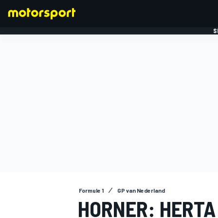
S
FORMULE 1
Formule 1
GP van Nederland
HORNER: HERTA 