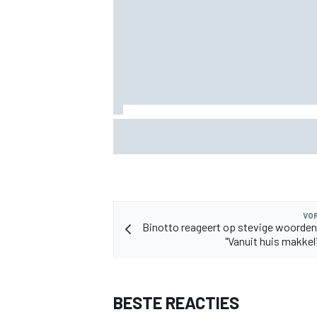
MEER RACEKLASSEN
Waarom Aston Martin ondanks alles
aantrekkelijk blijft op de F1-rijdersmark
VOR
Binotto reageert op stevige woorde
"Vanuit huis makkeli
BESTE REACTIES