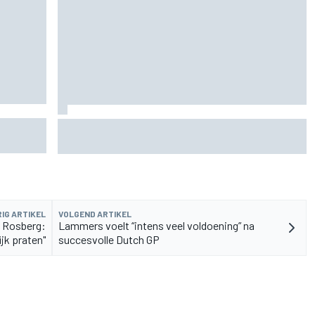
Marcus Ericsson blijft ook in IndyCar-seizoen
t
2027 bij Andretti
IG ARTIKEL
VOLGEND ARTIKEL
n Rosberg:
Lammers voelt “intens veel voldoening” na
jk praten"
succesvolle Dutch GP