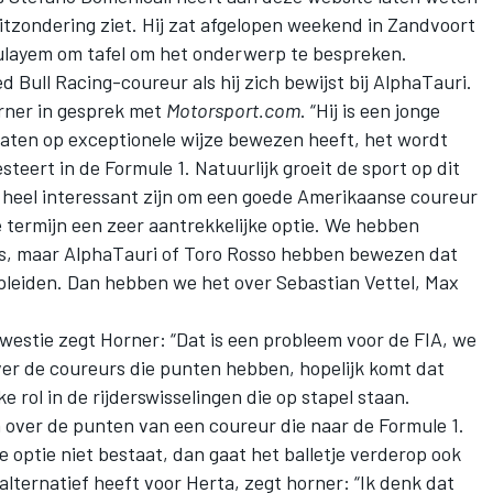
itzondering ziet
. Hij zat afgelopen weekend in Zandvoort
ayem om tafel om het onderwerp te bespreken.
d Bull Racing-coureur als hij zich bewijst bij AlphaTauri.
orner in gesprek met
Motorsport.com
. “Hij is een jonge
taten op exceptionele wijze bewezen heeft, het wordt
steert in de Formule 1. Natuurlijk groeit de sport op dit
 heel interessant zijn om een goede Amerikaanse coureur
e termijn een zeer aantrekkelijke optie. We hebben
s, maar AlphaTauri of Toro Rosso hebben bewezen dat
pleiden. Dan hebben we het over
Sebastian Vettel
,
Max
westie zegt Horner: “Dat is een probleem voor de FIA, we
er de coureurs die punten hebben, hopelijk komt dat
ke rol in de rijderswisselingen die op stapel staan.
 over de punten van een coureur die naar de Formule 1.
 optie niet bestaat, dan gaat het balletje verderop ook
 alternatief heeft voor Herta, zegt horner: “Ik denk dat