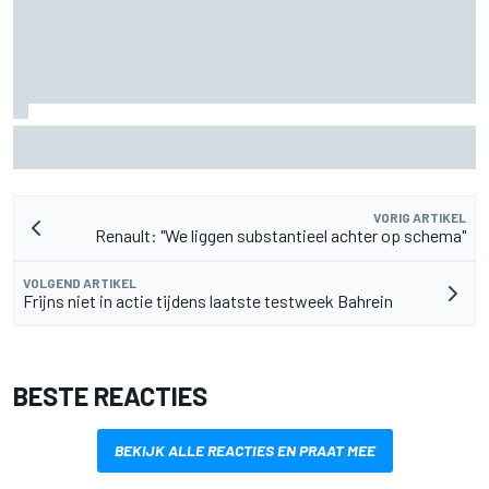
Marc Marquez: “Ik ben langzamer” in bochten die op
Silverstone mijn kracht waren
VORIG ARTIKEL
Renault: "We liggen substantieel achter op schema"
VOLGEND ARTIKEL
Frijns niet in actie tijdens laatste testweek Bahrein
BESTE REACTIES
BEKIJK ALLE REACTIES EN PRAAT MEE