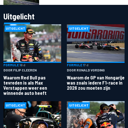
Uitgelicht
UITGELICHT
UITGELICHT
FORMULE 1
6 d
FORMULE 1
7 d
DOOR FILIP CLEEREN
DOOR RONALD VORDING
Waarom Red Bull pas
Waarom de GP van Hongarije
tevreden is als Max
was zoals iedere F1-race in
Verstappen weer een
2026 zou moeten zijn
winnende auto heeft
UITGELICHT
UITGELICHT