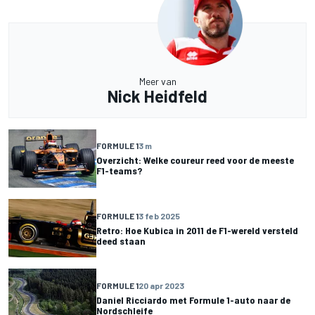
Meer van
Nick Heidfeld
FORMULE 1
3 m
Overzicht: Welke coureur reed voor de meeste
F1-teams?
FORMULE 1
3 feb 2025
Retro: Hoe Kubica in 2011 de F1-wereld versteld
deed staan
FORMULE 1
20 apr 2023
Daniel Ricciardo met Formule 1-auto naar de
Nordschleife