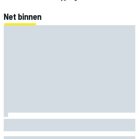
Net binnen
MotoGP GP van Groot-Brittannië: Jorge Martin voert
volledige Aprilia-voorste rij aan in kwalificatie