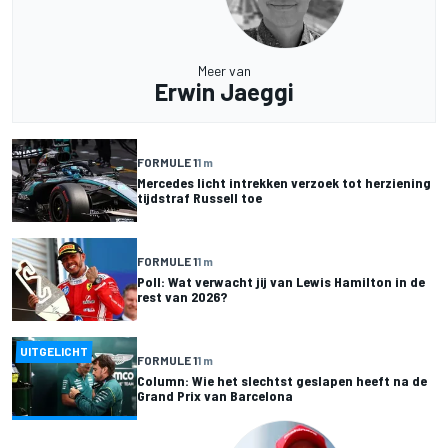
Meer van
Erwin Jaeggi
FORMULE 1
1 m
Mercedes licht intrekken verzoek tot herziening
tijdstraf Russell toe
FORMULE 1
1 m
Poll: Wat verwacht jij van Lewis Hamilton in de
rest van 2026?
UITGELICHT
FORMULE 1
1 m
Column: Wie het slechtst geslapen heeft na de
Grand Prix van Barcelona