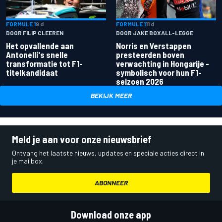
FORMULE 1
9 d
FORMULE 1
11 d
DOOR FILIP CLEEREN
DOOR JAKE BOXALL-LEGGE
Het opvallende aan
Norris en Verstappen
Antonelli's snelle
presteerden boven
transformatie tot F1-
verwachting in Hongarije -
titelkandidaat
symbolisch voor hun F1-
seizoen 2026
BEKIJK MEER
Meld je aan voor onze nieuwsbrief
Ontvang het laatste nieuws, updates en speciale acties direct in
je mailbox.
ABONNEER
Download onze app