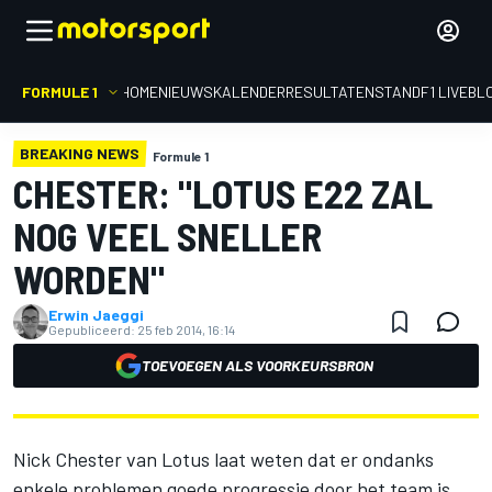
FORMULE 1
HOME
NIEUWS
KALENDER
RESULTATEN
STAND
F1 LIVEBL
BREAKING NEWS
Formule 1
CHESTER: "LOTUS E22 ZAL
NOG VEEL SNELLER
WORDEN"
Erwin Jaeggi
Gepubliceerd:
25 feb 2014, 16:14
TOEVOEGEN ALS VOORKEURSBRON
Nick Chester van Lotus laat weten dat er ondanks
enkele problemen goede progressie door het team is