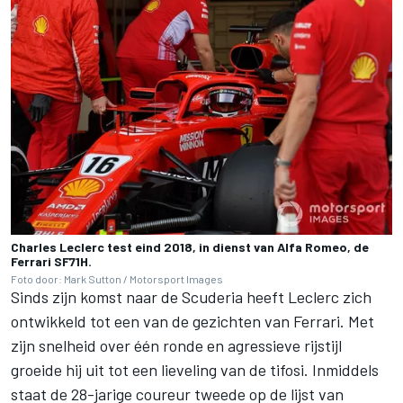
Charles Leclerc test eind 2018, in dienst van Alfa Romeo, de
Ferrari SF71H.
Foto door: Mark Sutton / Motorsport Images
Sinds zijn komst naar de Scuderia heeft Leclerc zich
ontwikkeld tot een van de gezichten van Ferrari. Met
zijn snelheid over één ronde en agressieve rijstijl
groeide hij uit tot een lieveling van de tifosi. Inmiddels
staat de 28-jarige coureur tweede op de lijst van