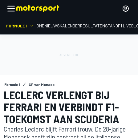
FORMULE 1
HOME
NIEUWS
KALENDER
RESULTATEN
STAND
F1 LIVEBL
Formule 1
GP van Monaco
LECLERC VERLENGT BIJ
FERRARI EN VERBINDT F1-
TOEKOMST AAN SCUDERIA
Charles Leclerc blijft Ferrari trouw. De 28-jarige
Monegask heeft zijn contract bij de Italiaanse