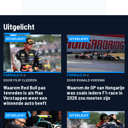
Uitgelicht
UITGELICHT
UITGELICHT
FORMULE 1
4 d
FORMULE 1
5 d
DOOR FILIP CLEEREN
DOOR RONALD VORDING
Waarom Red Bull pas
Waarom de GP van Hongarije
tevreden is als Max
was zoals iedere F1-race in
Verstappen weer een
2026 zou moeten zijn
winnende auto heeft
UITGELICHT
UITGELICHT