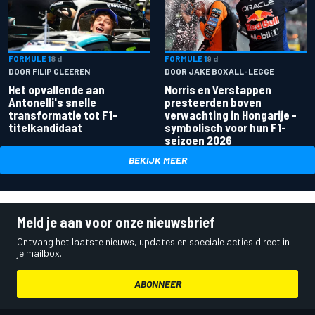
FORMULE 1
8 d
FORMULE 1
9 d
DOOR FILIP CLEEREN
DOOR JAKE BOXALL-LEGGE
Het opvallende aan
Norris en Verstappen
Antonelli's snelle
presteerden boven
transformatie tot F1-
verwachting in Hongarije -
titelkandidaat
symbolisch voor hun F1-
seizoen 2026
BEKIJK MEER
Meld je aan voor onze nieuwsbrief
Ontvang het laatste nieuws, updates en speciale acties direct in
je mailbox.
ABONNEER