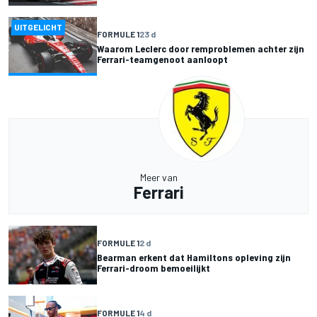
UITGELICHT
FORMULE 1
23 d
Waarom Leclerc door remproblemen achter zijn
Ferrari-teamgenoot aanloopt
Meer van
Ferrari
FORMULE 1
2 d
Bearman erkent dat Hamiltons opleving zijn
Ferrari-droom bemoeilijkt
FORMULE 1
4 d