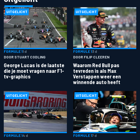
UITGELICHT
UITGELICHT
FORMULE 1
1 d
FORMULE 1
3 d
DOOR STUART CODLING
DOOR FILIP CLEEREN
George Lucas is de laatste
Waarom Red Bull pas
die je moet vragen naar F1-
tevreden is als Max
tv-graphics
Verstappen weer een
winnende auto heeft
UITGELICHT
UITGELICHT
FORMULE 1
4 d
FORMULE 1
7 d