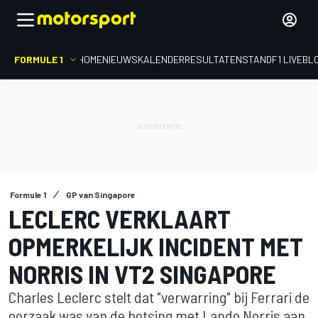
FORMULE 1
HOME
NIEUWS
KALENDER
RESULTATEN
STAND
F1 LIVEBL
Formule 1
GP van Singapore
LECLERC VERKLAART
OPMERKELIJK INCIDENT MET
NORRIS IN VT2 SINGAPORE
Charles Leclerc stelt dat "verwarring" bij Ferrari de
oorzaak was van de botsing met Lando Norris aan