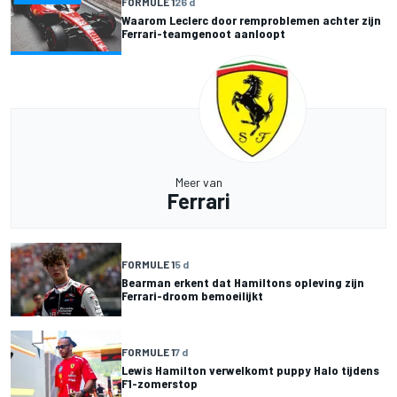
FORMULE 1
26 d
Waarom Leclerc door remproblemen achter zijn
Ferrari-teamgenoot aanloopt
Meer van
Ferrari
FORMULE 1
5 d
Bearman erkent dat Hamiltons opleving zijn
Ferrari-droom bemoeilijkt
FORMULE 1
7 d
Lewis Hamilton verwelkomt puppy Halo tijdens
F1-zomerstop