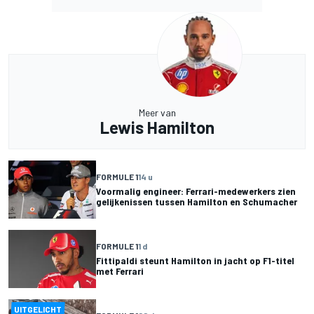
Meer van
Lewis Hamilton
FORMULE 1
14 u
Voormalig engineer: Ferrari-medewerkers zien
gelijkenissen tussen Hamilton en Schumacher
FORMULE 1
1 d
Fittipaldi steunt Hamilton in jacht op F1-titel
met Ferrari
UITGELICHT