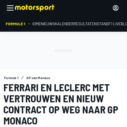
FORMULE 1
HOME
NIEUWS
KALENDER
RESULTATEN
STAND
F1 LIVEBL
Formule 1
GP van Monaco
FERRARI EN LECLERC MET
VERTROUWEN EN NIEUW
CONTRACT OP WEG NAAR GP
MONACO