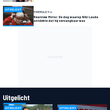
UITGELICHT
FORMULE 1
1 m
Rearview Mirror: De dag waarop Niki Lauda
ontdekte dat hij vervangbaar was
Uitgelicht
UITGELICHT
UITGELICHT