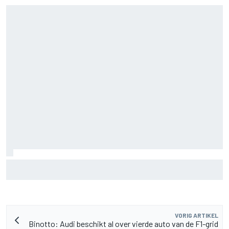
F2-talent Rafael Camara reageert op Haas F1-geruchten
voor 2027
VORIG ARTIKEL
Binotto: Audi beschikt al over vierde auto van de F1-grid