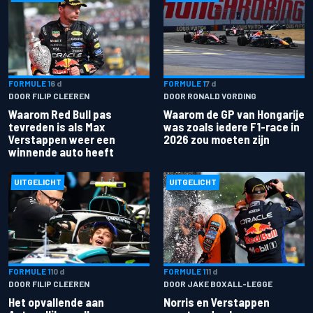
FORMULE 1
6 d
FORMULE 1
7 d
DOOR FILIP CLEEREN
DOOR RONALD VORDING
Waarom Red Bull pas
Waarom de GP van Hongarije
tevreden is als Max
was zoals iedere F1-race in
Verstappen weer een
2026 zou moeten zijn
winnende auto heeft
UITGELICHT
UITGELICHT
FORMULE 1
10 d
FORMULE 1
11 d
DOOR FILIP CLEEREN
DOOR JAKE BOXALL-LEGGE
Het opvallende aan
Norris en Verstappen