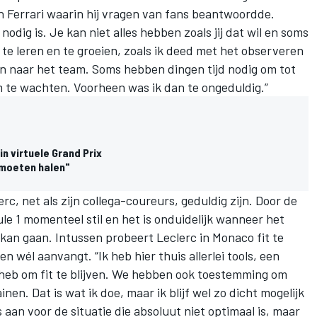
an Ferrari waarin hij vragen van fans beantwoordde.
t nodig is. Je kan niet alles hebben zoals jij dat wil en soms
te leren en te groeien, zoals ik deed met het observeren
en naar het team. Soms hebben dingen tijd nodig om tot
m te wachten. Voorheen was ik dan te ongeduldig.”
n virtuele Grand Prix
 moeten halen"
c, net als zijn collega-coureurs, geduldig zijn. Door de
ule 1 momenteel stil en het is onduidelijk wanneer het
kan gaan. Intussen probeert Leclerc in Monaco fit te
n wél aanvangt. “Ik heb hier thuis allerlei tools, een
g heb om fit te blijven. We hebben ook toestemming om
nen. Dat is wat ik doe, maar ik blijf wel zo dicht mogelijk
aan voor de situatie die absoluut niet optimaal is, maar