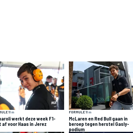
ULE 1
1 m
FORMULE 1
1 m
naroli werkt deze week F1-
McLaren en Red Bull gaan in
t af voor Haas in Jerez
beroep tegen herstel Gasly-
podium