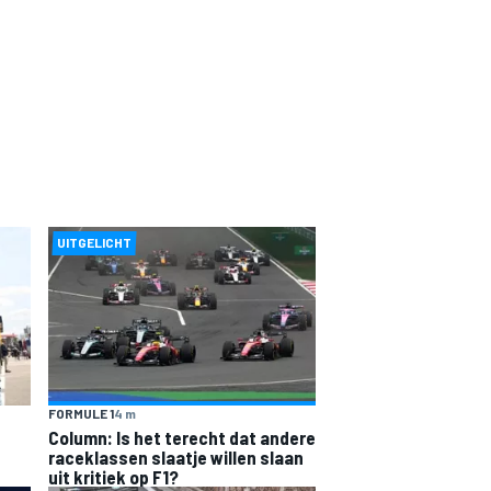
UITGELICHT
FORMULE 1
4 m
Column: Is het terecht dat andere
raceklassen slaatje willen slaan
uit kritiek op F1?