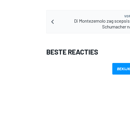
VOR
Di Montezemolo zag scepsis
Schumacher na
BESTE REACTIES
MEER RACEKLASSEN
BEKIJK