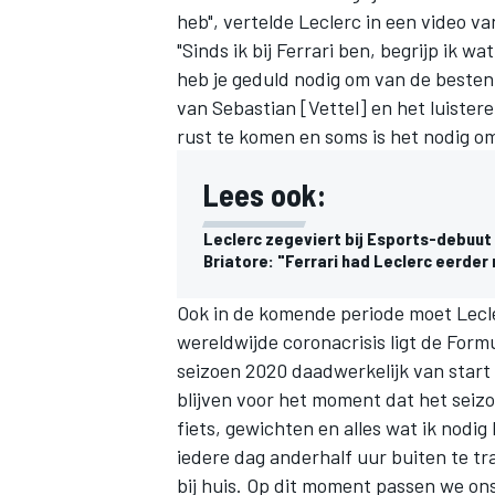
heb", vertelde Leclerc in een video v
"Sinds ik bij Ferrari ben, begrijp ik wa
heb je geduld nodig om van de besten 
van Sebastian [Vettel] en het luister
rust te komen en soms is het nodig o
Lees ook:
Leclerc zegeviert bij Esports-debuut i
Briatore: "Ferrari had Leclerc eerder
Ook in de komende periode moet Lecler
wereldwijde coronacrisis ligt de Form
seizoen 2020 daadwerkelijk van start 
blijven voor het moment dat het seizoe
fiets, gewichten en alles wat ik nodi
iedere dag anderhalf uur buiten te trai
bij huis. Op dit moment passen we ons 