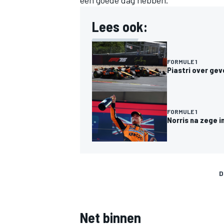
een goede dag hebben."
Lees ook:
FORMULE 1
Piastri over ge
FORMULE 1
Norris na zege i
D
Net binnen