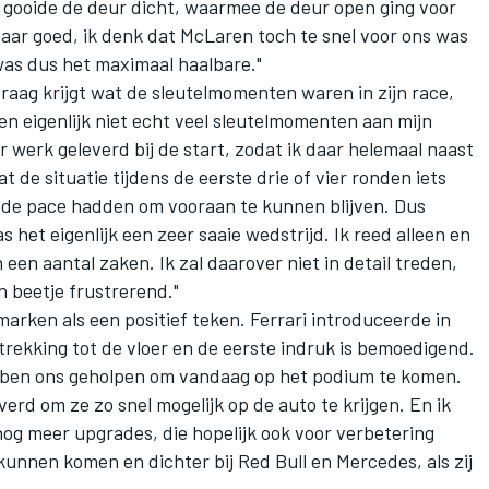
 gooide de deur dicht, waarmee de deur open ging voor
maar goed, ik denk dat
McLaren
toch te snel voor ons was
as dus het maximaal haalbare."
 vraag krijgt wat de sleutelmomenten waren in zijn race,
n eigenlijk niet echt veel sleutelmomenten aan mijn
er werk geleverd bij de start, zodat ik daar helemaal naast
de situatie tijdens de eerste drie of vier ronden iets
e de pace hadden om vooraan te kunnen blijven. Dus
s het eigenlijk een zeer saaie wedstrijd. Ik reed alleen en
en aantal zaken. Ik zal daarover niet in detail treden,
n beetje frustrerend."
rmarken als een positief teken.
Ferrari
introduceerde in
rekking tot de vloer en de eerste indruk is bemoedigend.
ebben ons geholpen om vandaag op het podium te komen.
erd om ze zo snel mogelijk op de auto te krijgen. En ik
nog meer upgrades, die hopelijk ook voor verbetering
kunnen komen en dichter bij Red Bull en
Mercedes
, als zij