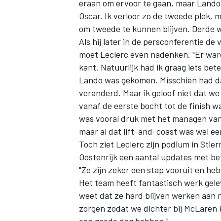
eraan om ervoor te gaan, maar Lando
Oscar. Ik verloor zo de tweede plek, 
om tweede te kunnen blijven. Derde w
Als hij later in de persconferentie de
moet Leclerc even nadenken. "Er ware
kant. Natuurlijk had ik graag iets bet
Lando was gekomen. Misschien had dat 
veranderd. Maar ik geloof niet dat w
vanaf de eerste bocht tot de finish wa
was vooral druk met het managen van e
maar al dat lift-and-coast was wel ee
Toch ziet Leclerc zijn podium in Stie
Oostenrijk een aantal updates met bet
"Ze zijn zeker een stap vooruit en h
Het team heeft fantastisch werk gelev
weet dat ze hard blijven werken aan 
zorgen zodat we dichter bij McLaren 