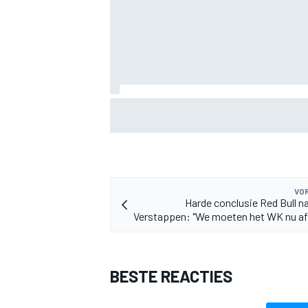
MotoGP Britse GP: Jorge Martin leidt Apri
in sprint, Marc Marquez worstelt
MEER RACEKLASSEN
VOR
Harde conclusie Red Bull 
Verstappen: "We moeten het WK nu af
BESTE REACTIES