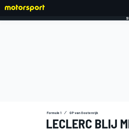
S
FORMULE 1
Formule 1
GP van Oostenrijk
LECLERC BLIJ M