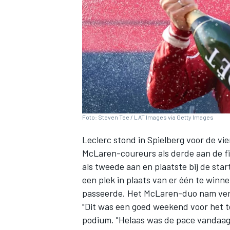
INDYCAR
Foto: Steven Tee / LAT Images via Getty Images
Leclerc stond in Spielberg voor de vi
McLaren-coureurs als derde aan de fi
als tweede aan en plaatste bij de sta
een plek in plaats van er één te win
passeerde. Het McLaren-duo nam ve
WEC
DTM
"Dit was een goed weekend voor het 
podium. "Helaas was de pace vandaag 