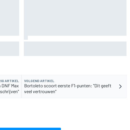
lia 1-2-3
Lewis Hamilton deelt eerste foto's van nieuwe
puppy Halo
IG ARTIKEL
VOLGEND ARTIKEL
na DNF Max
Bortoleto scoort eerste F1-punten: "Dit geeft
schrijven"
veel vertrouwen"