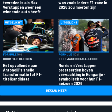
tevreden is als Max
was zoals iedere F1-race in
Verstappen weer een
2026 zou moeten zijn
winnende auto heeft
UITGELICHT
UITGELICHT
FORMULE 1
8 d
FORMULE 1
10 d
DOOR FILIP CLEEREN
DOOR JAKE BOXALL-LEGGE
Het opvallende aan
Norris en Verstappen
Antonelli's snelle
presteerden boven
transformatie tot F1-
verwachting in Hongarije -
titelkandidaat
symbolisch voor hun F1-
seizoen 2026
BEKIJK MEER