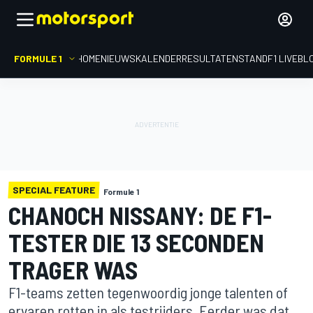
FORMULE 1
HOME
NIEUWS
KALENDER
RESULTATEN
STAND
F1 LIVEBL
SPECIAL FEATURE
Formule 1
CHANOCH NISSANY: DE F1-
TESTER DIE 13 SECONDEN
TRAGER WAS
F1-teams zetten tegenwoordig jonge talenten of
ervaren rotten in als testrijders. Eerder was dat