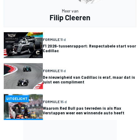
Meer van
Filip Cleeren
FORMULE 1
1 d
F1 2026-tussenrapport: Respectabele start voor
Cadillac
FORMULE 1
1 d
De nieuwigheid van Cadillac is eraf, maar dat is
juist een compliment
UITGELICHT
FORMULE 1
5 d
Waarom Red Bull pas tevreden is als Max
Verstappen weer een winnende auto heeft