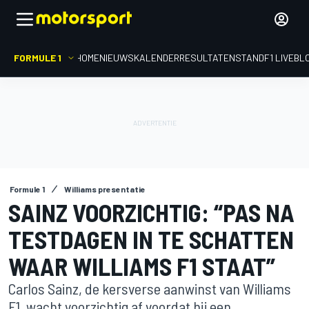
FORMULE 1
HOME
NIEUWS
KALENDER
RESULTATEN
STAND
F1 LIVEBL
Formule 1
Williams presentatie
SAINZ VOORZICHTIG: “PAS NA
TESTDAGEN IN TE SCHATTEN
WAAR WILLIAMS F1 STAAT”
Carlos Sainz, de kersverse aanwinst van Williams
F1, wacht voorzichtig af voordat hij een