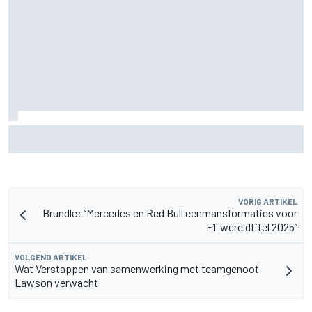
F2-talent Rafael Camara reageert op Haas F1-geruchten
voor 2027
VORIG ARTIKEL
Brundle: “Mercedes en Red Bull eenmansformaties voor
F1-wereldtitel 2025”
VOLGEND ARTIKEL
Wat Verstappen van samenwerking met teamgenoot
Lawson verwacht