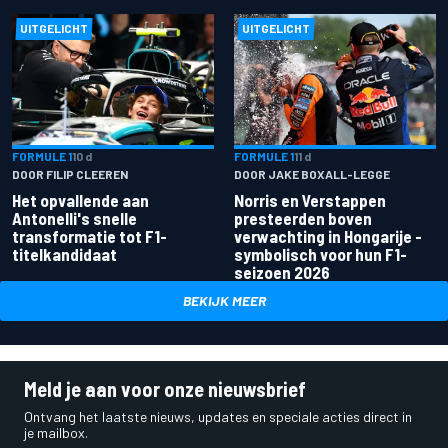
UITGELICHT
UITGELICHT
FORMULE 1
10 d
FORMULE 1
11 d
DOOR FILIP CLEEREN
DOOR JAKE BOXALL-LEGGE
Het opvallende aan
Norris en Verstappen
Antonelli's snelle
presteerden boven
transformatie tot F1-
verwachting in Hongarije -
titelkandidaat
symbolisch voor hun F1-
seizoen 2026
BEKIJK MEER
Meld je aan voor onze nieuwsbrief
Ontvang het laatste nieuws, updates en speciale acties direct in
je mailbox.