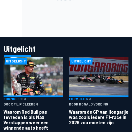
Uitgelicht
UITGELICHT
UITGELICHT
FORMULE 1
6 d
FORMULE 1
7 d
DOOR FILIP CLEEREN
DOOR RONALD VORDING
Waarom Red Bull pas
Waarom de GP van Hongarije
tevreden is als Max
was zoals iedere F1-race in
Verstappen weer een
2026 zou moeten zijn
winnende auto heeft