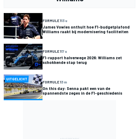
FORMULE 1
13 u
James Vowles onthult hoe F1-budgetplafond
Williams raakt bij modernisering faciliteiten
FORMULE 1
17 u
F1-rapport halverwege 2026: Williams zet
schokkende stap terug
UITGELICHT
FORMULE 1
3 m
On this day: Senna pakt een van de
spannendste zeges in de F1-geschiedenis