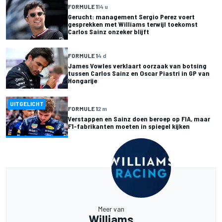
FORMULE 1
14 u
Gerucht: management Sergio Perez voert
gesprekken met Williams terwijl toekomst
Carlos Sainz onzeker blijft
FORMULE 1
4 d
James Vowles verklaart oorzaak van botsing
tussen Carlos Sainz en Oscar Piastri in GP van
Hongarije
UITGELICHT
FORMULE 1
2 m
Verstappen en Sainz doen beroep op FIA, maar
F1-fabrikanten moeten in spiegel kijken
Meer van
Williams