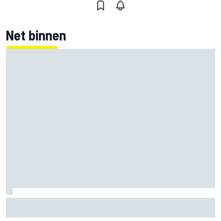
Net binnen
Mercedes houdt timing van upgrades voor rest F1-seizoen
2026 nauwlettend in de gaten