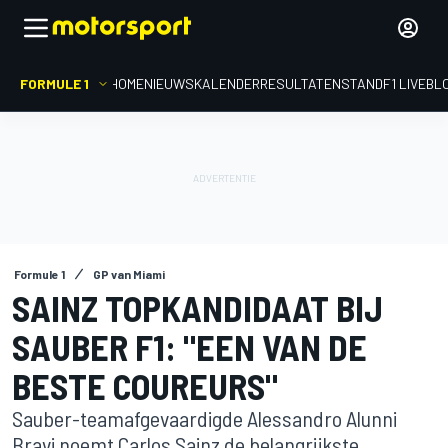
FORMULE 1
HOME
NIEUWS
KALENDER
RESULTATEN
STAND
F1 LIVEBL
Formule 1
GP van Miami
SAINZ TOPKANDIDAAT BIJ
SAUBER F1: "EEN VAN DE
BESTE COUREURS"
Sauber-teamafgevaardigde Alessandro Alunni
Bravi noemt Carlos Sainz de belangrijkste