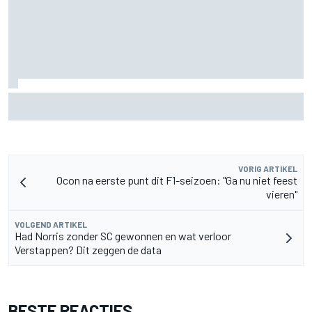
De nieuwigheid van Cadillac is eraf, maar dat is juist een
compliment
VORIG ARTIKEL
Ocon na eerste punt dit F1-seizoen: "Ga nu niet feest
vieren"
VOLGEND ARTIKEL
Had Norris zonder SC gewonnen en wat verloor
Verstappen? Dit zeggen de data
BESTE REACTIES