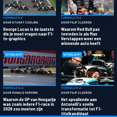
FORMULE 1
1 d
FORMULE 1
3 d
DOOR STUART CODLING
DOOR FILIP CLEEREN
George Lucas is de laatste
Waarom Red Bull pas
die je moet vragen naar F1-
tevreden is als Max
tv-graphics
Verstappen weer een
winnende auto heeft
UITGELICHT
UITGELICHT
FORMULE 1
4 d
FORMULE 1
7 d
DOOR RONALD VORDING
DOOR FILIP CLEEREN
Waarom de GP van Hongarije
Het opvallende aan
was zoals iedere F1-race in
Antonelli's snelle
2026 zou moeten zijn
transformatie tot F1-
titelkandidaat