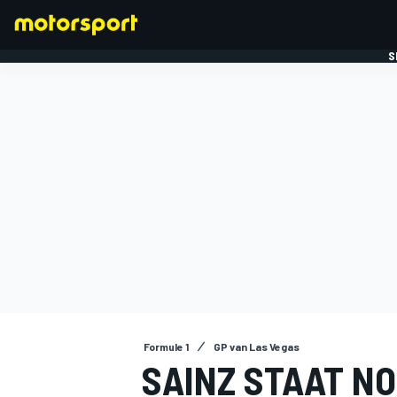
S
FORMULE 1
Formule 1
GP van Las Vegas
SAINZ STAAT N