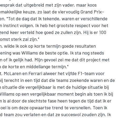
besprak dat uitgebreid met zijn vader, maar koos
gemakkelijke keuze, zo laat de viervoudig Grand Prix-
n. "Tot de dag dat ik tekende, waren er verschillende
jn instinct volgen. Ik heb het grootste respect voor het
end keer verteld hoe goed ze zullen zijn. Hij is er 100
omst sterk zal zijn."
, wilde ik ook op korte termijn goede resultaten
mening was Williams de beste optie. Ik sta nog steeds
n of ik gelijk had. Mijn gevoel zei me dat dit project met
 de korte en middellange termijn."
t,
McLaren
en Ferrari alweer het vijfde F1-team voor
ij terecht in een tijd dat die teams zoekende waren en de
tuatie die vergelijkbaar is met de huidige situatie bij
 Williams op een vergelijkbaar moment begin als toen ik bij
 is al door de slechtste fase heen tegen de tijd dat ik er
doel is om deze opwaartse trend te versnellen. Toen ik
ed team zou verlaten en dat ze succesvol zouden zijn. Ik