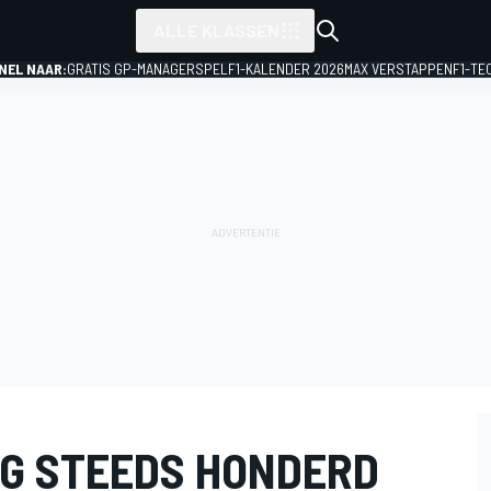
ALLE KLASSEN
NEL NAAR:
GRATIS GP-MANAGERSPEL
F1-KALENDER 2026
MAX VERSTAPPEN
F1-TE
OG STEEDS HONDERD