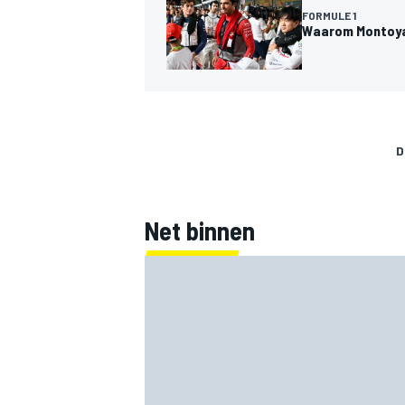
FORMULE 1
Waarom Montoya 
D
Net binnen