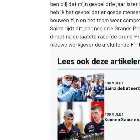
ben blij dat mijn gevoel drie jaar lat
heb ik het gevoel dat er goede mensen
bouwen zijn en het team weer compet
Sainz rijdt dit jaar nog drie Grands P
direct na de laatste race (de Grand Pr
nieuwe werkgever de afsluitende F1-te
Lees ook deze artikelen
FORMULE 1
Sainz debuteert 
FORMULE 1
Kunnen Sainz en