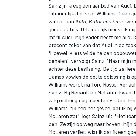
Sainz jr. kreeg een aanbod van Audi, 
uiteindelijk dus voor Williams. Geen 
winaar aan
Auto, Motor und Sport
wete
goede opties. Uiteindelijk moest ik mi
merk Audi. Mijn vader heeft me al duiz
procent zeker van dat Audi in de toek
"Hoewel ik iets wilde helpen opbouwen
behalen", vervolgt Sainz. "Naar mijn 
achter deze beslissing. De tijd zal lere
James Vowles de beste oplossing is op
Williams wordt na Toro Rosso, Renaul
Sainz. Bij Renault en McLaren kwam h
weg omhoog nog moesten vinden. Een si
Williams. "Ik heb het gevoel dat ik bij
McLaren zat", legt Sainz uit. "Het team
ben. Ze zijn op weg naar boven. Mijn 
McLaren verliet, wist ik dat ik een go