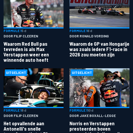
FORMULE 1
5 d
FORMULE 1
6 d
DOOR FILIP CLEEREN
DOOR RONALD VORDING
Waarom Red Bull pas
Waarom de GP van Hongarije
tevreden is als Max
was zoals iedere F1-race in
Verstappen weer een
2026 zou moeten zijn
winnende auto heeft
UITGELICHT
UITGELICHT
FORMULE 1
8 d
FORMULE 1
10 d
DOOR FILIP CLEEREN
DOOR JAKE BOXALL-LEGGE
Het opvallende aan
Norris en Verstappen
Antonelli's snelle
presteerden boven