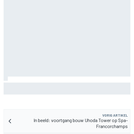
Waarom Aston Martin ondanks alles aantrekkelijk blijft op
de F1-rijdersmarkt
VORIG ARTIKEL
In beeld: voortgang bouw Uhoda Tower op Spa-
Francorchamps