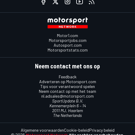
Motor1.com
Motorsportjobs.com
Autosport.com
Motorsportstats.com
Neem contact met ons op
Feedback
Adverteren op Motorsport.com
Tips voor verantwoord spelen
Neem contact op met het team
nl.adsales@motorsport.com
SportUpdate B.V.
Kennemerplein 6 – 14
2011 MJ, Haarlem
The Netherlands
Algemene voorwaarden
Cookie-beleid
Privacy beleid
© 2026
Motorsport Network
Alle rechten voorbehouden.