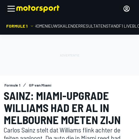
FORMULE 1
HOME
NIEUWS
KALENDER
RESULTATEN
STAND
F1 LIVEBL
Formule 1
GP van Miami
SAINZ: MIAMI-UPGRADE
WILLIAMS HAD ER AL IN
MELBOURNE MOETEN ZIJN
Carlos Sainz stelt dat Williams flink achter de
feiten aanloopt. De auto die in Miami reed had